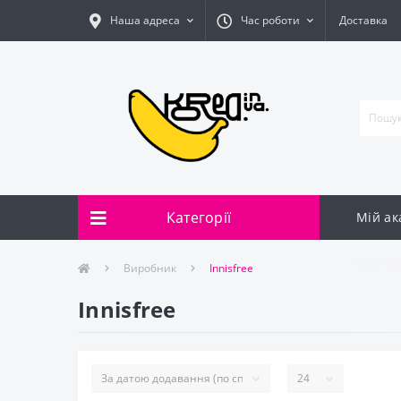
Наша адреса
Час роботи
Доставка
Категорії
Мій ак
Контак
Виробник
Innisfree
Innisfree