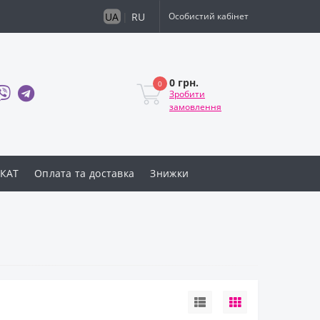
UA
|
RU
Особистий кабінет
0 грн.
0
Зробити
замовлення
КАТ
Оплата та доставка
Знижки