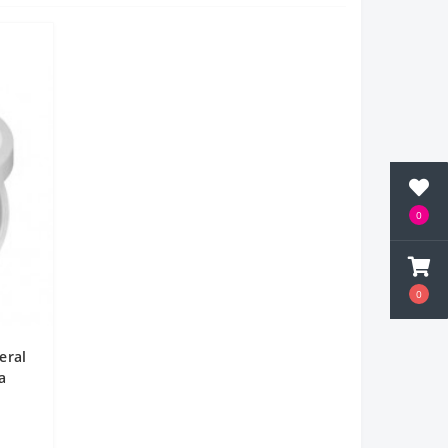
0
0
eral
а