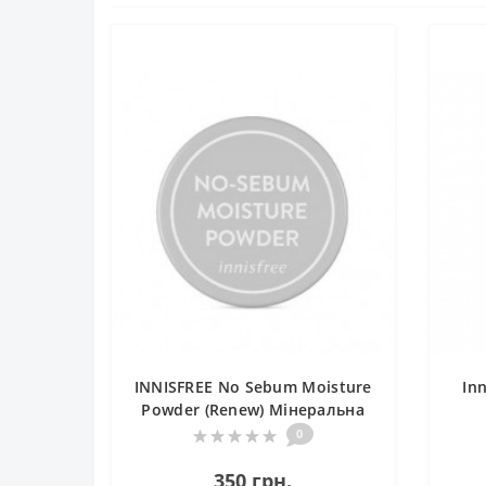
INNISFREE No Sebum Moisture
In
Powder (Renew) Мінеральна
зволожуюча розсипчаста
0
пудра
350 грн.