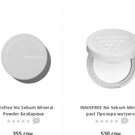
nisfree No Sebum Mineral
INNISFREE No Sebum Min
Powder Безбарвна
pact Прозора матуюч
розсипчаста пудра з
компактна пудра
1
4
мінералами
355 грн.
530 грн.