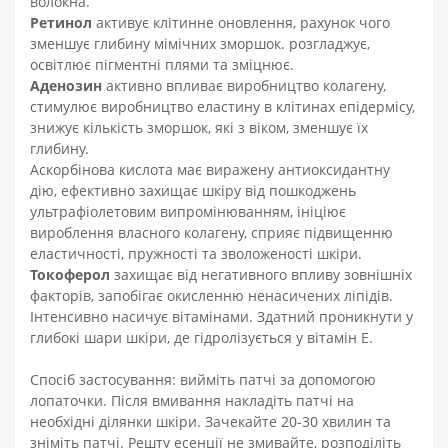
волокна.
Ретинол
активує клітинне оновлення, рахунок чого
зменшує глибину мімічних зморшок. розгладжує,
освітлює пігментні плями та зміцнює.
Аденозин
активно впливає виробництво колагену,
стимулює виробництво еластину в клітинах епідермісу,
знижує кількість зморшок, які з віком, зменшує їх
глибину.
Аскорбінова кислота має виражену антиоксидантну
дію, ефективно захищає шкіру від пошкоджень
ультрафіолетовим випромінюванням, ініціює
вироблення власного колагену, сприяє підвищенню
еластичності, пружності та зволоженості шкіри.
Токоферол
захищає від негативного впливу зовнішніх
факторів, запобігає окисленню ненасичених ліпідів.
Інтенсивно насичує вітамінами. Здатний проникнути у
глибокі шари шкіри, де гідролізується у вітамін Е.
Спосіб застосування: вийміть патчі за допомогою
лопаточки. Після вмивання накладіть патчі на
необхідні ділянки шкіри. Зачекайте 20-30 хвилин та
зніміть патчі. Решту есенції не змивайте, розподіліть