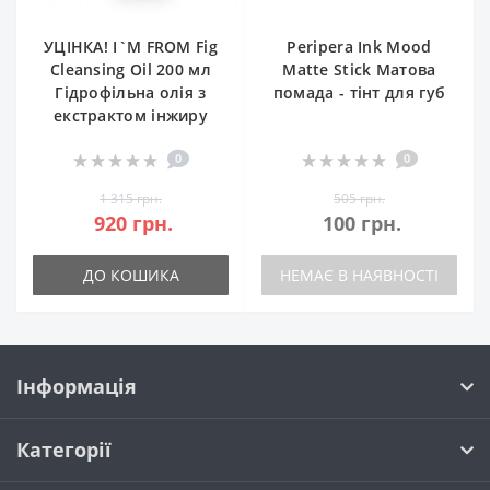
УЦІНКА! I`M FROM Fig
Peripera Ink Mood
Cleansing Oil 200 мл
Matte Stick Матова
Гідрофільна олія з
помада - тінт для губ
екстрактом інжиру
0
0
1 315 грн.
505 грн.
920 грн.
100 грн.
ДО КОШИКА
НЕМАЄ В НАЯВНОСТІ
Інформація
Категорії