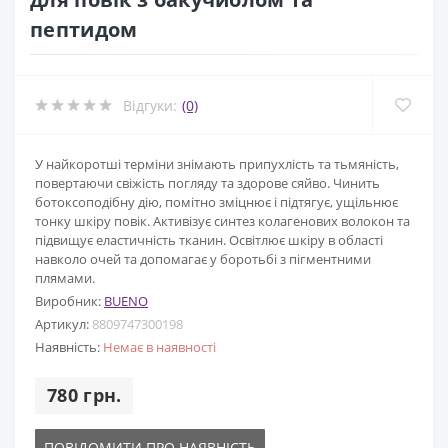
пептидом
Відгуки:
(0)
У найкоротші терміни знімають припухлість та тьмяність,
повертаючи свіжість погляду та здорове сяйво. Чинить
ботоксоподібну дію, помітно зміцнює і підтягує, ущільнює
тонку шкіру повік. Активізує синтез колагенових волокон та
підвищує еластичність тканин. Освітлює шкіру в області
навколо очей та допомагає у боротьбі з пігментними
плямами.
Виробник:
BUENO
Артикул:
8809747300198
Наявність:
Немає в наявності
780 грн.
ПОВІДОМИТИ ПРО НАЯВНІСТЬ