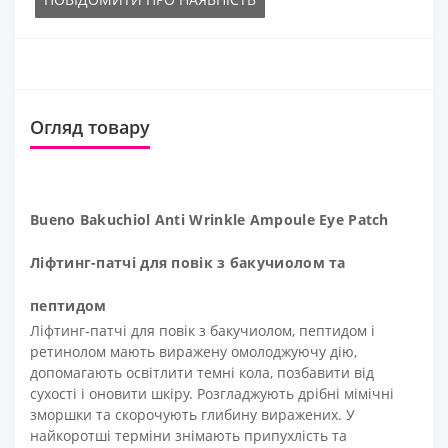
Огляд товару
Bueno Bakuchiol Anti Wrinkle Ampoule Eye Patch
Ліфтинг-патчі для повік з бакучиолом та
пептидом
Ліфтинг-патчі для повік з бакучиолом, пептидом і
ретинолом мають виражену омолоджуючу дію,
допомагають освітлити темні кола, позбавити від
сухості і оновити шкіру. Розгладжують дрібні мімічні
зморшки та скорочують глибину виражених. У
найкоротші терміни знімають припухлість та