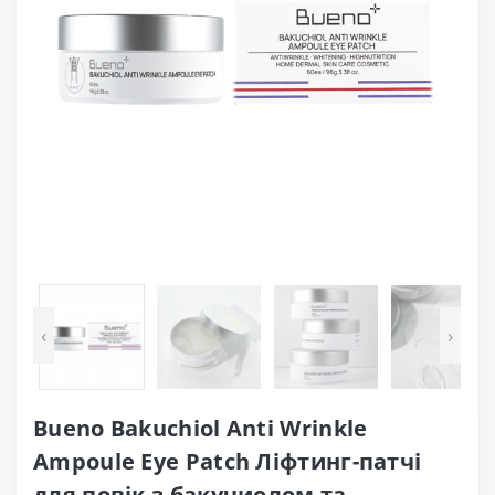
‹
›
Bueno Bakuchiol Anti Wrinkle
Ampoule Eye Patch Ліфтинг-патчі
для повік з бакучиолом та