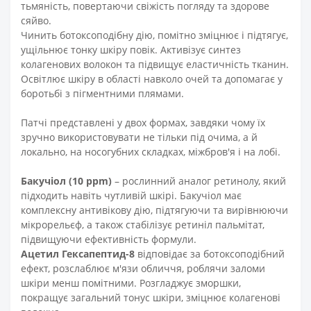
тьмяність, повертаючи свіжість погляду та здорове
сяйво.
Чинить ботоксоподібну дію, помітно зміцнює і підтягує,
ущільнює тонку шкіру повік. Активізує синтез
колагенових волокон та підвищує еластичність тканин.
Освітлює шкіру в області навколо очей та допомагає у
боротьбі з пігментними плямами.
Патчі представлені у двох формах, завдяки чому їх
зручно використовувати не тільки під очима, а й
локально, на носогубних складках, міжбров'я і на лобі.
Бакучіол (10 ppm)
– рослинний аналог ретинолу, який
підходить навіть чутливій шкірі. Бакучіол має
комплексну антивікову дію, підтягуючи та вирівнюючи
мікрорельєф, а також стабілізує ретиніл пальмітат,
підвищуючи ефективність формули.
Ацетил Гексапептид-8
відповідає за ботоксоподібний
ефект, розслаблює м'язи обличчя, роблячи заломи
шкіри менш помітними. Розгладжує зморшки,
покращує загальний тонус шкіри, зміцнює колагенові