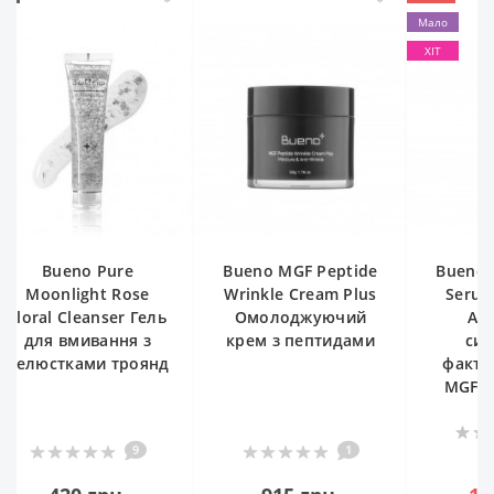
Мало
ХІТ
Bueno MGF Peptide
Bueno MGF Peptide
Buen
Wrinkle Cream Plus
Serum Plus 50 ml
Eye 
Омолоджуючий
Антивікова
Кре
крем з пептидами
сироватка з
факторами росту
MGF І пептидами
0
1
1 850 грн.