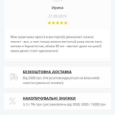
Ирина
21.09.2019
Моя сухая кожа просто в восторге))) увлажняет, нежно
пахнет - все, о чем только можно мечтать)) кожа после него
мягкая и бархатистая, объём 80 мл - хватает даже на шею!)
своих денег стоит однозначно!
БЕЗКОШТОВНА ДОСТАВКА
Від 2000 грн. (Не розповсюджується на власників
накопичувальної знижки)
НАКОПИЧУВАЛЬНІ ЗНИЖКИ
3, 5 і 7% при сумі замовлень від 3000, 5000 і 15000 грн