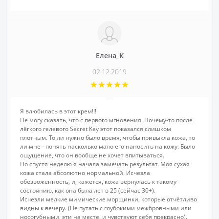
Елена_К
02.12.2019
Я влюбилась в этот крем!!!
Не могу сказать, что с первого мгновения. Почему-то после
лёгкого гелевого Secret Key этот показался слишком
плотным. То ли нужно было время, чтобы привыкла кожа, то
ли мне - понять насколько мало его наносить на кожу. Было
ощущение, что он вообще не хочет впитываться.
Но спустя неделю я начала замечать результат. Моя сухая
кожа стала абсолютно нормальной. Исчезла
обезвоженность, и, кажется, кожа вернулась к такому
состоянию, как она была лет в 25 (сейчас 30+).
Исчезли мелкие мимические морщинки, которые отчётливо
видны к вечеру. (Не путать с глубокими межбровными или
носогубными, эти на месте, и чувствуют себя прекрасно).