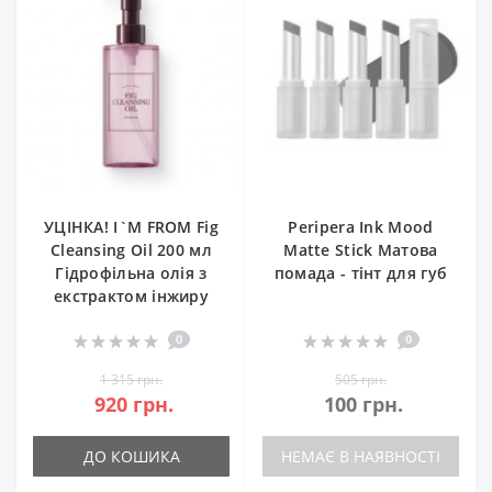
УЦІНКА! I`M FROM Fig
Peripera Ink Mood
Cleansing Oil 200 мл
Matte Stick Матова
Гідрофільна олія з
помада - тінт для губ
екстрактом інжиру
0
0
1 315 грн.
505 грн.
920 грн.
100 грн.
ДО КОШИКА
НЕМАЄ В НАЯВНОСТІ