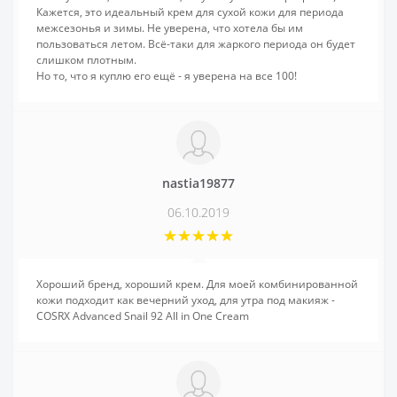
Кажется, это идеальный крем для сухой кожи для периода
межсезонья и зимы. Не уверена, что хотела бы им
пользоваться летом. Всё-таки для жаркого периода он будет
слишком плотным.
Но то, что я куплю его ещё - я уверена на все 100!
nastia19877
06.10.2019
Хороший бренд, хороший крем. Для моей комбинированной
кожи подходит как вечерний уход, для утра под макияж -
COSRX Advanced Snail 92 All in One Cream