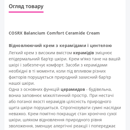
Огляд товару
COSRX Balancium Comfort Ceramide Cream
Відновлюючий крем з керамідами і центелою
Легкий крем з високим вмістом
керамідів
зміцнює
епідермальний бар'єр шкіри. Крем м'яко тане на вашій
шкірі і забезпечує комфорт. Засоби з керамідами
необхідні в ті моменти, коли під впливом різних
факторів порушується природний захисний бар'єр
нашої шкіри.
Одна з основних функцій
церамидов
- будівельна,
вониа заповнює міжклітинний простір. При нестачі
або поганоі якості керамідів цілісність природного
щита шкіри порушиться. Спрогнозувати сумні наслідки
неважко. Крем помітно покращує стан хронічно сухої
шкіри, шляхом відновлення природного рівня
зволоження, зменшує алергічні реакції і попереджає