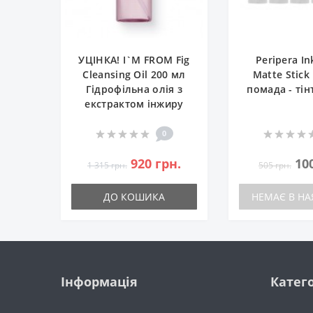
УЦІНКА! I`M FROM Fig
Peripera I
Cleansing Oil 200 мл
Matte Stick
Гідрофільна олія з
помада - тін
екстрактом інжиру
0
920 грн.
10
1 315 грн.
505 грн.
ДО КОШИКА
НЕМАЄ В НА
Інформація
Катего