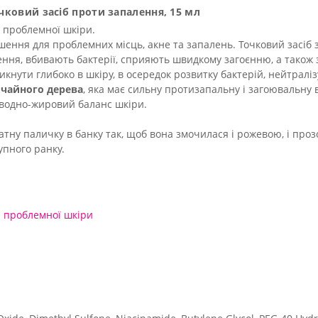
Точковий засіб проти запалення, 15 мл
я проблемної шкіри.
рішення для проблемних місць, акне та запалень. Точковий засіб
лення, вбивають бактерії, сприяють швидкому загоєнню, а також
икнути глибоко в шкіру, в осередок розвитку бактерій, нейтрал
 чайного дерева
, яка має сильну протизапальну і загоювальну 
 водно-жировий баланс шкіри.
ватну паличку в банку так, щоб вона змочилася і рожевою, і про
упного ранку.
я проблемної шкіри