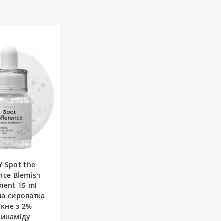
Y Spot the
ence Blemish
ment 15 ml
а сироватка
акне з 2%
цинаміду