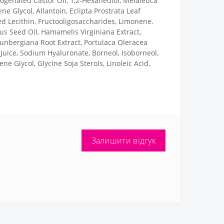
rogenated Castor Oil, 1,2-Hexanediol, Melaleuca
ene Glycol, Allantoin, Eclipta Prostrata Leaf
ed Lecithin, Fructooligosaccharides, Limonene,
ius Seed Oil, Hamamelis Virginiana Extract,
Thunbergiana Root Extract, Portulaca Oleracea
Juice, Sodium Hyaluronate, Borneol, Isoborneol,
ne Glycol, Glycine Soja Sterols, Linoleic Acid,
Залишити відгук