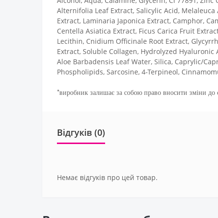
Alcohol, Aqua, Calamine, Glycerin, CI 77891, Zinc
Alternifolia Leaf Extract, Salicylic Acid, Melaleuca
Extract, Laminaria Japonica Extract, Camphor, Cam
Centella Asiatica Extract, Ficus Carica Fruit Extr
Lecithin, Cnidium Officinale Root Extract, Glycyrr
Extract, Soluble Collagen, Hydrolyzed Hyaluronic
Aloe Barbadensis Leaf Water, Silica, Caprylic/Capri
Phospholipids, Sarcosine, 4-Terpineol, Cinnamo
*виробник залишає за собою право вносити зміни до с
Відгуків (0)
Немає відгуків про цей товар.