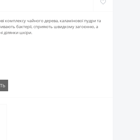
ові комплексу чайного дерева, каламінової пудри та
вбивають бактерії, сприяють швидкому загоєнню, а
і ділянки шкіри.
ТЬ