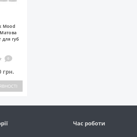
nk Mood
 Матова
т для губ
0
0 грн.
ЯВНОСТІ
рії
Час роботи