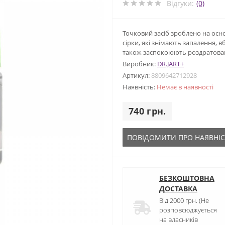
Відгуки:
(0)
Точковий засіб зроблено на осн
сірки, які знімають запалення, 
також заспокоюють роздратован
Виробник:
DR.JART+
Артикул:
8809642712928
Наявність:
Немає в наявності
740 грн.
ПОВІДОМИТИ ПРО НАЯВНІС
БЕЗКОШТОВНА
ДОСТАВКА
Від 2000 грн. (Не
розповсюджується
на власників