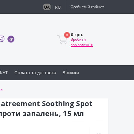
UA
|
RU
Особистий кабінет
0 грн.
0
Зробити
замовлення
КАТ
Оплата та доставка
Знижки
мл
 Teatreement Soothing Spot
проти запалень, 15 мл