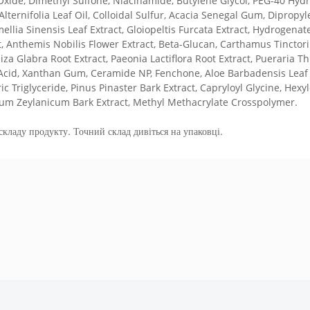
 Oxide, Dimethyl Sulfone, Niacinamide, Butylene Glycol, PEG-40 Hyd
 Alternifolia Leaf Oil, Colloidal Sulfur, Acacia Senegal Gum, Dipropyl
ellia Sinensis Leaf Extract, Gloiopeltis Furcata Extract, Hydrogenat
act, Anthemis Nobilis Flower Extract, Beta-Glucan, Carthamus Tinctor
hiza Glabra Root Extract, Paeonia Lactiflora Root Extract, Pueraria 
 Acid, Xanthan Gum, Ceramide NP, Fenchone, Aloe Barbadensis Leaf 
c Triglyceride, Pinus Pinaster Bark Extract, Capryloyl Glycine, Hexyle
mum Zeylanicum Bark Extract, Methyl Methacrylate Crosspolymer.
кладу продукту. Точний склад дивіться на упаковці.