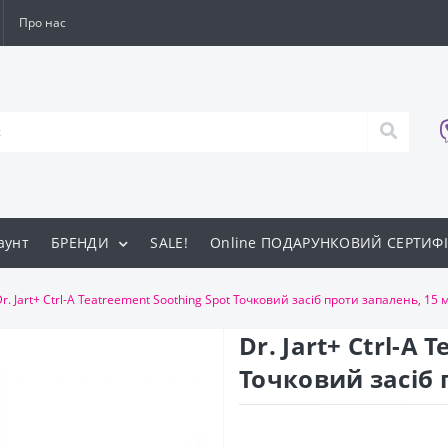
Про нас
аунт
БРЕНДИ
SALE!
Online ПОДАРУНКОВИЙ СЕРТИФІ
ти
r. Jart+ Ctrl-A Teatreement Soothing Spot Точковий засіб проти запалень, 15 
Dr. Jart+ Ctrl-A
Точковий засіб 