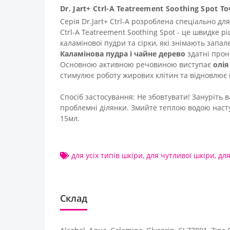
Dr. Jart+ Ctrl-A Teatreement Soothing Spot 
Серія Dr.Jart+ Ctrl-A розроблена спеціально дл
Ctrl-A Teatreement Soothing Spot - це швидке 
каламінової пудри та сірки, які знімають запа
Каламінова пудра і чайне дерево
здатні прон
Основною активною речовиною виступає
олія
стимулює роботу жирових клітин та відновлює
Спосіб застосування: Не збовтувати! Зануріть 
проблемні ділянки. Змийте теплою водою наст
15мл.
для усіх типів шкіри
,
для чутливої шкіри
,
дл
Склад