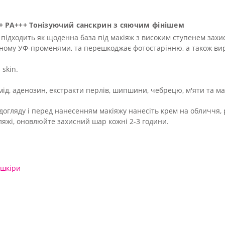
50+ PA+++ Тонізуючий санскрин з сяючим фінішем
ідходить як щоденна база під макіяж з високим ступенем захист
ному УФ-променями, та перешкоджає фотостарінню, а також вирі
skin.
амід, аденозин, екстракти перлів, шипшини, чебрецю, м'яти та м
 догляду і перед нанесенням макіяжу нанесіть крем на обличчя, 
яжі, оновлюйте захисний шар кожні 2-3 години.
 шкіри