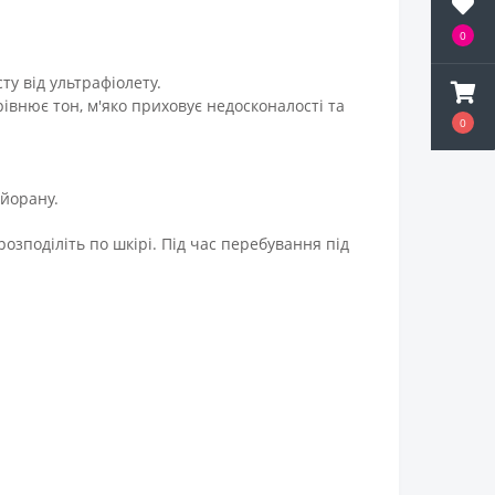
0
у від ультрафіолету.
внює тон, м'яко приховує недосконалості та
0
айорану.
розподіліть по шкірі. Під час перебування під