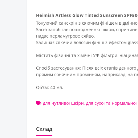
Heimish Artless Glow Tinted Sunscreen SPF
Тонуючий санскрін з сяючим фінішем відмінно п
Засіб запобігає пошкодженню шкіри, спричине
надає перламутрове сяйво.
Залишає сяючий вологий фініш з ефектом glass 
Містить фізичні та хімічні УФ-фільтри, ніацин
Спосіб застосування: Після всіх етапів денного
прямим сонячним промінням, наприклад, на пл
Об'єм: 40 мл.
для чутливої шкіри
,
для сухої та нормальної
Склад