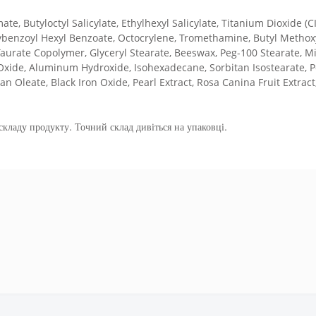
e, Butyloctyl Salicylate, Ethylhexyl Salicylate, Titanium Dioxide (
ybenzoyl Hexyl Benzoate, Octocrylene, Tromethamine, Butyl Methox
aurate Copolymer, Glyceryl Stearate, Beeswax, Peg-100 Stearate, Mi
Oxide, Aluminum Hydroxide, Isohexadecane, Sorbitan Isostearate, P
n Oleate, Black Iron Oxide, Pearl Extract, Rosa Canina Fruit Extract
кладу продукту. Точний склад дивіться на упаковці.