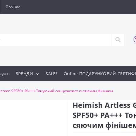
Про нас
аунт
БРЕНДИ
SALE!
Online ПОДАРУНКОВИЙ СЕРТИФІ
ти
unscreen SPF50+ PA+++ Тонуючий сонцезахист із сяючим фінішем
Heimish Artless 
SPF50+ PA+++ То
сяючим фініше