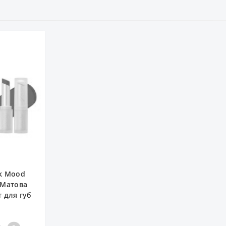
nk Mood
 Матова
т для губ