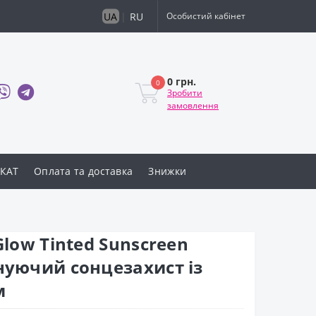
UA
|
RU
Особистий кабінет
0 грн.
0
Зробити
замовлення
КАТ
Оплата та доставка
Знижки
Glow Tinted Sunscreen
нуючий сонцезахист із
м