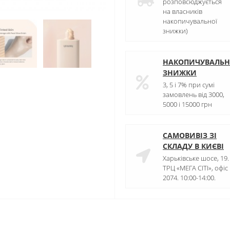
розповсюджується
на власників
накопичувальної
знижки)
НАКОПИЧУВАЛЬН
ЗНИЖКИ
3, 5 і 7% при сумі
замовлень від 3000,
5000 і 15000 грн
САМОВИВІЗ ЗІ
СКЛАДУ В КИЄВІ
Харьківське шосе, 19.
ТРЦ «МЕГА СІТІ», офіс
2074. 10:00-14:00.