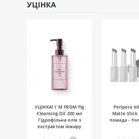
УЦІНКА
УЦІНКА! I`M FROM Fig
Peripera I
Cleansing Oil 200 мл
Matte Stick
Гідрофільна олія з
помада - тін
екстрактом інжиру