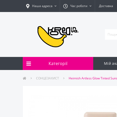
Наша адреса
Час роботи
Доставка
Категорії
Мій ак
Контак
СОНЦЕЗАХИСТ
Heimish Artless Glow Tinted S