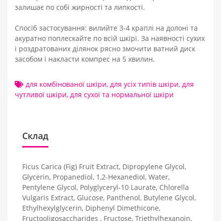
залишає по собі жирності та липкості.
Спосіб застосування: вилийте 3-4 краплі на долоні та
акуратно поплескайте по всій шкірі. За наявності сухих
і роздратованих ділянок рясно змочити ватний диск
засобом і накласти компрес на 5 хвилин.
для комбінованої шкіри
,
для усіх типів шкіри
,
для
чутливої шкіри
,
для сухої та нормальної шкіри
Склад
Ficus Carica (Fig) Fruit Extract, Dipropylene Glycol,
Glycerin, Propanediol, 1,2-Hexanediol, Water,
Pentylene Glycol, Polyglyceryl-10 Laurate, Chlorella
Vulgaris Extract, Glucose, Panthenol, Butylene Glycol,
Ethylhexylglycerin, Diphenyl Dimethicone,
Fructooligosaccharides , Fructose, Triethylhexanoin,