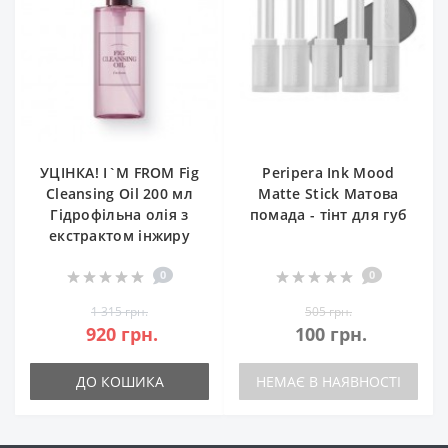
УЦІНКА! I`M FROM Fig
Peripera Ink Mood
Cleansing Oil 200 мл
Matte Stick Матова
Гідрофільна олія з
помада - тінт для губ
екстрактом інжиру
0
0
1 315 грн.
505 грн.
920 грн.
100 грн.
ДО КОШИКА
НЕМАЄ В НАЯВНОСТІ