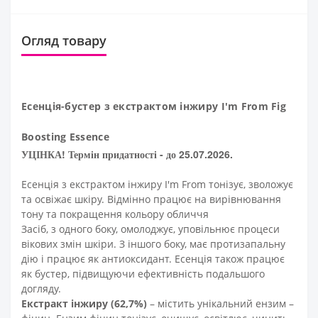
Огляд товару
Есенція-бустер з екстрактом інжиру I'm From Fig
Boosting Essence
УЦІНКА! Термін придатності - до 25.07.2026.
Есенція з екстрактом інжиру I'm From тонізує, зволожує
та освіжає шкіру. Відмінно працює на вирівнювання
тону та покращення кольору обличчя
Засіб, з одного боку, омолоджує, уповільнює процеси
вікових змін шкіри. З іншого боку, має протизапальну
дію і працює як антиоксидант. Есенція також працює
як бустер, підвищуючи ефективність подальшого
догляду.
Екстракт інжиру (62,7%)
– містить унікальний ензим –