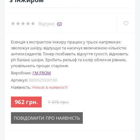
Відгуки:
(0)
Есенція з екстрактом інжиру працює у трьох напрямках:
зволожує шкіру, відлущує та насичує величезною кількістю
антиоксидантів. Тонер позбавить відчуття сухості, відновить
ph баланс шкіри. Зробить рельєф та колір обличчя рівним,
уповільнить процес старіння.
Виробник:
I'M FROM
Артикул:
8809525930166
Наявність:
Немає в наявності
962 грн.
1 375 грн.
ПОВІДОМИТИ ПРО НАЯВНІСТЬ