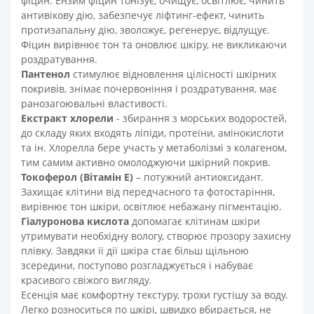
фіцин. Ензим фіцин тонізує, очищує, освітлює, чинить
антивікову дію, забезпечує ліфтинг-ефект, чинить
протизапальну дію, зволожує, регенерує, відлущує.
Фіцин вирівнює тон та оновлює шкіру, не викликаючи
роздратування.
Пантенол
стимулює відновлення цілісності шкірних
покривів, знімає почервоніння і роздратування, має
ранозагоювальні властивості.
Екстракт хлорели
- збирання з морських водоростей,
до складу яких входять ліпіди, протеїни, амінокислоти
та ін. Хлорелла бере участь у метаболізмі з колагеном,
тим самим активно омолоджуючи шкірний покрив.
Токоферол (Вітамін Е)
– потужний антиоксидант.
Захищає клітини від передчасного та фотостаріння,
вирівнює тон шкіри, освітлює небажану пігментацію.
Гіалуронова кислота
допомагає клітинам шкіри
утримувати необхідну вологу, створює прозору захисну
плівку. Завдяки її дії шкіра стає більш щільною
зсередини, поступово розгладжується і набуває
красивого свіжого вигляду.
Есенція має комфортну текстуру, трохи густішу за воду.
Легко розноситься по шкірі, швидко вбирається, не