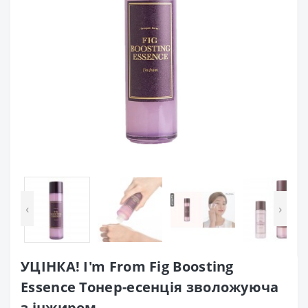
‹
›
УЦІНКА! I'm From Fig Boosting
Essence Тонер-есенція зволожуюча
з інжиром