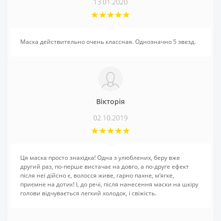
13.01.2020
Маска действительно очень классная. Однозначно 5 звезд.
Вікторія
02.10.2019
Ця маска просто знахідка! Одна з улюблених, беру вже
другий раз, по-перше вистачає на довго, а по-друге ефект
після неї дійсно є, волосся живе, гарно пахне, м‘ягке,
приємне на дотик! І, до речі, після нанесення маски на шкіру
голови відчувається легкий холодок, і свіжість.