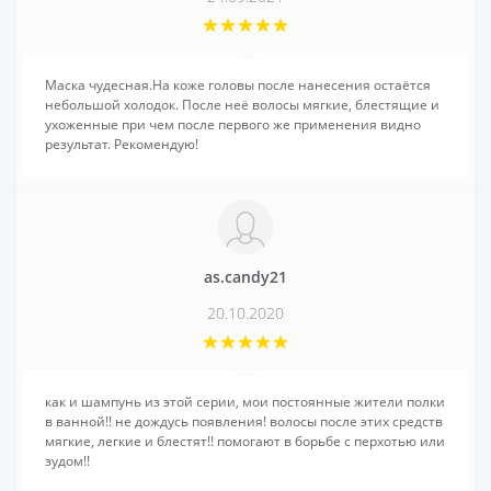
Маска чудесная.На коже головы после нанесения остаётся
небольшой холодок. После неё волосы мягкие, блестящие и
ухоженные при чем после первого же применения видно
результат. Рекомендую!
as.candy21
20.10.2020
как и шампунь из этой серии, мои постоянные жители полки
в ванной!! не дождусь появления! волосы после этих средств
мягкие, легкие и блестят!! помогают в борьбе с перхотью или
зудом!!