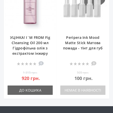
УЦІНКА! I`M FROM Fig
Peripera Ink Mood
Cleansing Oil 200 мл
Matte Stick Матова
Гідрофільна олія з
помада - тінт для губ
екстрактом інжиру
0
0
1 315 грн.
505 грн.
920 грн.
100 грн.
ДО КОШИКА
НЕМАЄ В НАЯВНОСТІ