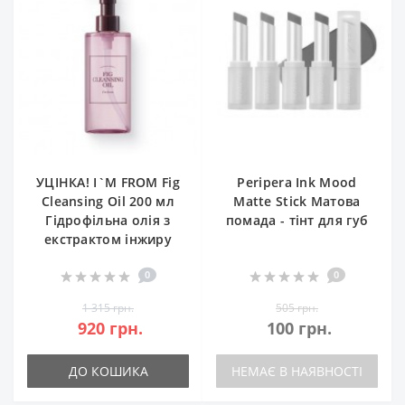
УЦІНКА! I`M FROM Fig
Peripera Ink Mood
Cleansing Oil 200 мл
Matte Stick Матова
Гідрофільна олія з
помада - тінт для губ
екстрактом інжиру
0
0
1 315 грн.
505 грн.
920 грн.
100 грн.
ДО КОШИКА
НЕМАЄ В НАЯВНОСТІ