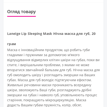
Огляд товару
Laneige Lip Sleeping Mask Нічна маска для губ, 20
грам
Маска є інноваційним продуктом, що робить губи
гладкими і пружними за допомогою м'якого
відлущування відмерлих клітин шкіри на губах, поки ви
спите, і вирішальним проблеми, з якими не може
впоратися звичайний бальзам для губ. Нічна маска для
губ омолодить шкіру і розгладить зморшки на Ваших
губах. Маска для губ володіє підтягуючим ефектом.
Живильні речовини маски проникають всередину
шкіри, зволожують Ваші губи, розгладжують дрібні
зморшки на губах і навколо губ, уповільнюють процес
старіння, покращують мікроциркуляцію. Маска
додасть Вашим губам пружність, колір, обсяг,