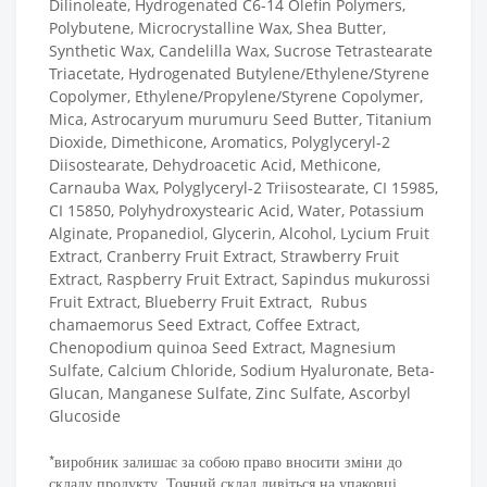
Dilinoleate, Hydrogenated C6-14 Olefin Polymers,
Polybutene, Microcrystalline Wax, Shea Butter,
Synthetic Wax, Candelilla Wax, Sucrose Tetrastearate
Triacetate, Hydrogenated Butylene/Ethylene/Styrene
Copolymer, Ethylene/Propylene/Styrene Copolymer,
Mica, Astrocaryum murumuru Seed Butter, Titanium
Dioxide, Dimethicone, Aromatics, Polyglyceryl-2
Diisostearate, Dehydroacetic Acid, Methicone,
Carnauba Wax, Polyglyceryl-2 Triisostearate, CI 15985,
CI 15850, Polyhydroxystearic Acid, Water, Potassium
Alginate, Propanediol, Glycerin, Alcohol, Lycium Fruit
Extract, Cranberry Fruit Extract, Strawberry Fruit
Extract, Raspberry Fruit Extract, Sapindus mukurossi
Fruit Extract, Blueberry Fruit Extract, Rubus
chamaemorus Seed Extract, Coffee Extract,
Chenopodium quinoa Seed Extract, Magnesium
Sulfate, Calcium Chloride, Sodium Hyaluronate, Beta-
Glucan, Manganese Sulfate, Zinc Sulfate, Ascorbyl
Glucoside
*виробник залишає за собою право вносити зміни до
складу продукту. Точний склад дивіться на упаковці.