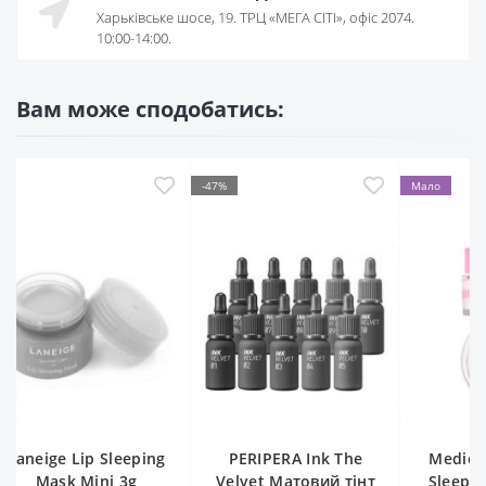
Харьківське шосе, 19. ТРЦ «МЕГА СІТІ», офіс 2074.
10:00-14:00.
Вам може сподобатись:
-47%
Мало
eping
PERIPERA Ink The
Medicube PDRN Lip
g
Velvet Матовий тінт
Sleeping Mask 10 gr