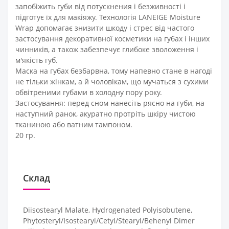
запобіжить губи від потускнения і безживності і
підготує їх для макіяжу. Технологія LANEIGE Moisture
Wrap допомагає знизити шкоду і стрес від частого
застосування декоративної косметики на губах і інших
чинників, а також забезпечує глибоке зволоження і
м'якість губ.
Маска на губах безбарвна, тому напевно стане в нагоді
не тільки жінкам, а й чоловікам, що мучаться з сухими
обвітреними губами в холодну пору року.
Застосування: перед сном нанесіть рясно на губи, на
наступний ранок, акуратно протріть шкіру чистою
тканиною або ватним тампоном.
20 гр.
Склад
Diisostearyl Malate, Hydrogenated Polyisobutene,
Phytosteryl/Isostearyl/Cetyl/Stearyl/Behenyl Dimer