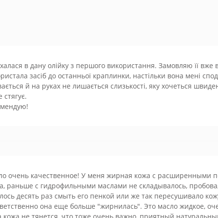
халася в дану олійку з першого використання. Замовляю її вже 
ристала засіб до останньої краплинки, настільки вона мені спо
ається й на руках не лишається слизькості, яку хочеться швид
е стягує.
омендую!
ло очень качественное! У меня жирная кожа с расширенными 
а, раньше с гидрофильными маслами не складывалось, пробова
лось десять раз смыть его пенкой или же так пересушивало кожу
ветственно она еще больше "жирнилась". Это масло жидкое, оч
 кожа не тянется, что тоже очень важно, приятный натуральны