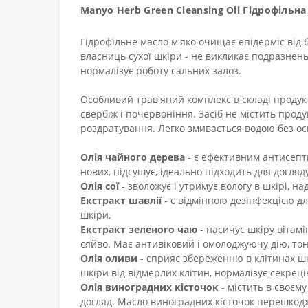
Manyo Herb Green Cleansing Oil Гідрофільна
Гідрофільне масло м'яко очищає епідерміс від б
власниць сухої шкіри - не викликає подразнень, 
нормалізує роботу сальних залоз.
Особливий трав'яний комплекс в складі продук
свербіж і почервоніння. Засіб не містить прод
роздратування. Легко змивається водою без осв
Олія чайного дерева
- є ефективним антисепт
нових, підсушує, ідеально підходить для догл
Олія
сої
- зволожує і утримує вологу в шкірі, 
Екстракт шавлії
- є відмінною дезінфекцією дл
шкіри.
Екстракт зеленого чаю
- насичує шкіру вітам
сяйво. Має антивіковий і омолоджуючу дію, тоні
Олія
оливи
- сприяє збереженню в клітинах ш
шкіри від відмерлих клітин, нормалізує секреці
Олія
виноградних кісточок
- містить в своєму
догляд. Масло виноградних кісточок перешкоджа