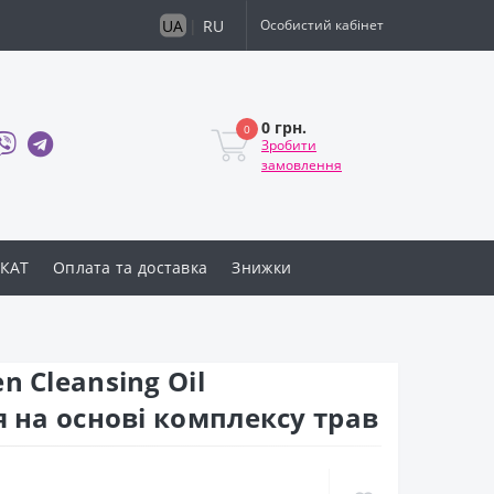
UA
|
RU
Особистий кабінет
0 грн.
0
Зробити
замовлення
КАТ
Оплата та доставка
Знижки
n Cleansing Oil
я на основі комплексу трав