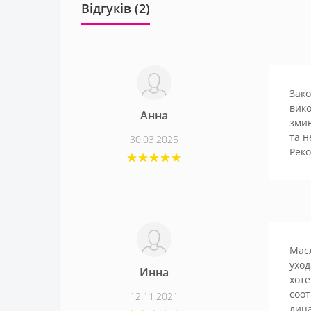
Відгуків (2)
Зако
вико
Анна
змив
та н
30.03.2025
Рек
Мас
уход
Инна
хоте
соот
12.11.2021
лица