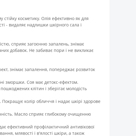
у стійку косметику. Олія ефективно як для
ості - видаляє надлишки шкірного сала і
істю, сприяє загоєнню запалень, знімає
аних добавок. Не забиває пори і не викликає
ект, знімає запалення, попереджає розвиток
бні зморшки. Соя має детокс-ефектом.
пошкоджених клітин і зберігає молодість
. Покращує колір обличчя і надає шкірі здорове
тичність. Масло сприяє глибокому очищенню
ого дає ефективний профілактичний антивікової
ння, млявості і в'ялості шкіри, а також