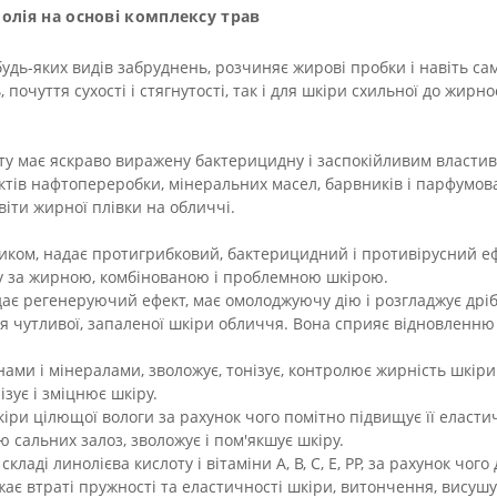
 олія на основі комплексу трав
удь-яких видів забруднень, розчиняє жирові пробки і навіть сам
почуття сухості і стягнутості, так і для шкіри схильної до жирн
ту має яскраво виражену бактерицидну і заспокійливим властив
уктів нафтопереробки, мінеральних масел, барвників і парфумов
іти жирної плівки на обличчі.
иком, надає протигрибковий, бактерицидний і противірусний еф
яду за жирною, комбінованою і проблемною шкірою.
надає регенеруючий ефект, має омолоджуючу дію і розгладжує дрі
я чутливої, запаленої шкіри обличчя. Вона сприяє відновленню 
інами і мінералами, зволожує, тонізує, контролює жирність шкіри
зує і зміцнює шкіру.
кіри цілющої вологи за рахунок чого помітно підвищує її елас
ю сальних залоз, зволожує і пом'якшує шкіру.
 складі линолієва кислоту і вітаміни A, B, C, E, PP, за рахунок ч
є втраті пружності та еластичності шкіри, витончення, висушува