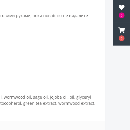
руговими рухами, поки повністю не видалите
0
0
, wormwood oil, sage oil, jojoba oil, oil, glyceryl
l, tocopherol, green tea extract, wormwood extract,