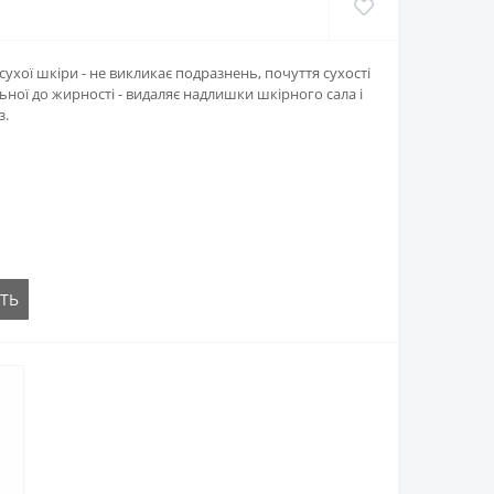
сухої шкіри - не викликає подразнень, почуття сухості
хильної до жирності - видаляє надлишки шкірного сала і
з.
ТЬ