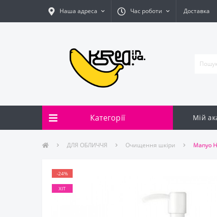
Наша адреса
Час роботи
Доставка
Категорії
Мій ак
Контак
ДЛЯ ОБЛИЧЧЯ
Очищення шкіри
Manyo He
-24%
ХІТ