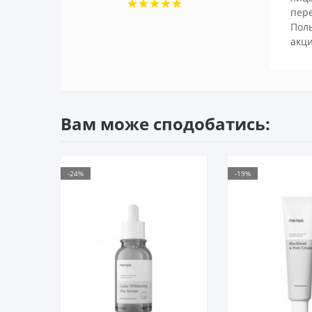
пере
Поль
акци
Вам може сподобатись:
-24%
-19%