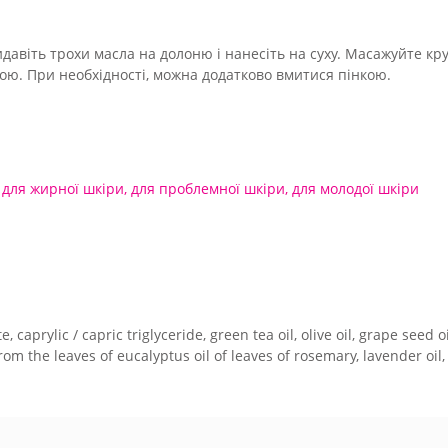
идавіть трохи масла на долоню і нанесіть на суху. Масажуйте к
дою. При необхідності, можна додатково вмитися пінкою.
,
для жирної шкіри
,
для проблемної шкіри
,
для молодої шкіри
caprylic / capric triglyceride, green tea oil, olive oil, grape seed oil
l from the leaves of eucalyptus oil of leaves of rosemary, lavender oi