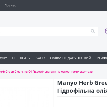
Про нас
аунт
БРЕНДИ
SALE!
Online ПОДАРУНКОВИЙ СЕРТИФІ
ти
rb Green Cleansing Oil Гідрофільна олія на основі комплексу трав
Manyo Herb Gree
Гідрофільна олі