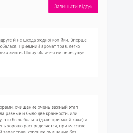
Залишити відгук
вдруге й не шкода жодної копійки. Вперше
добалася. Приємний аромат трав, легко
енько змити. Шкіру обличчя не пересушує
порами, очищение очень важный этап
ла разные и было две крайности, или
, что было больно (даже при моей коже) и
ень хорошо распределяется, при массаже
й запах трав, хорошее очищение без