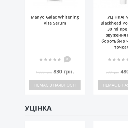
Manyo Galac Whitening
УЦІНКА! 
Vita Serum
Blackhead Po
30 ml Кр
звуження 
боротьби з
точка
0
830 грн.
48
1 090 грн.
590 грн.
НЕМАЄ В НАЯВНОСТІ
НЕМАЄ В НА
УЦІНКА