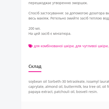
перешкоджає утворенню зморшок.
Спосіб застосування: за допомогою дозатора в
весь макіяж. Ретельно змийте засіб теплою во
200 мл.
На цей засіб є мініатюра.
для комбінованої шкіри
,
для чутливої шкіри
Склад
soybean oil Sorbeth-30 tetraoleate, isoamyl laurate, 
caprylate, almond oil, buttermilk, tea tree oil, oi
papaya extract, patchouli oil, bosveli resin.