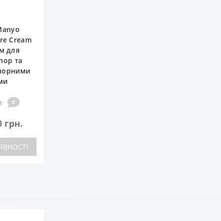
Manyo
re Cream
ем для
пор та
 чорними
ми
0
0 грн.
ЯВНОСТІ