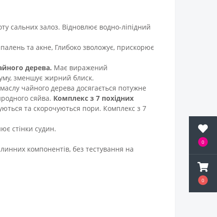
ту сальних залоз. Відновлює водно-ліпідний
палень та акне, Глибоко зволожує, прискорює
чайного дерева.
Має виражений
буму, зменшує жирний блиск.
маслу чайного дерева досягається потужне
иродного сяйва.
Комплекс з 7 похідних
уються та скорочуються пори. Комплекс з 7
ює стінки судин.
0
слинних компонентів, без тестування на
0