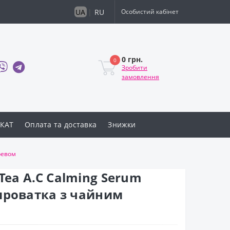
UA
|
RU
Особистий кабінет
0 грн.
0
Зробити
замовлення
КАТ
Оплата та доставка
Знижки
ревом
 Tea A.C Calming Serum
ироватка з чайним