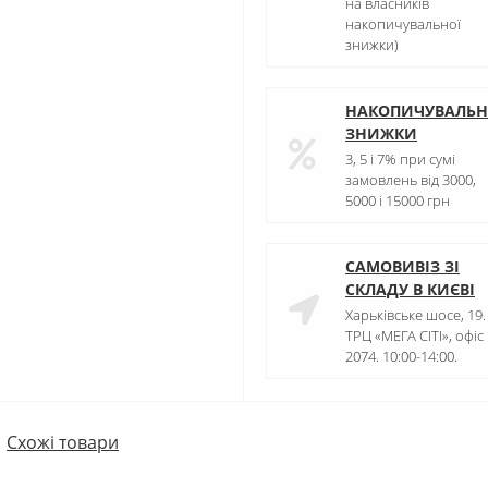
на власників
накопичувальної
знижки)
НАКОПИЧУВАЛЬН
ЗНИЖКИ
3, 5 і 7% при сумі
замовлень від 3000,
5000 і 15000 грн
САМОВИВІЗ ЗІ
СКЛАДУ В КИЄВІ
Харьківське шосе, 19.
ТРЦ «МЕГА СІТІ», офіс
2074. 10:00-14:00.
Схожі товари