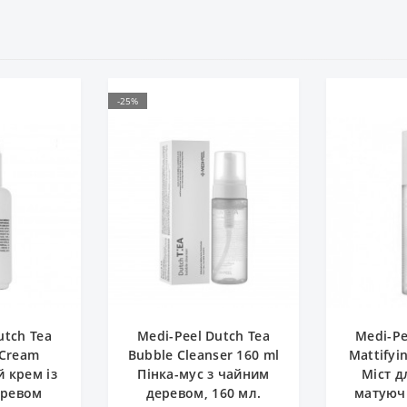
-25%
utch Tea
Medi-Peel Dutch Tea
Medi-Pe
 Cream
Bubble Cleanser 160 ml
Mattifyi
 крем із
Пінка-мус з чайним
Міст д
еревом
деревом, 160 мл.
матуюч