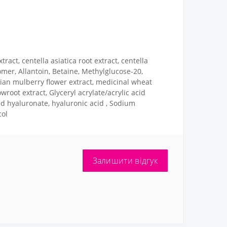
tract, centella asiatica root extract, centella
bomer, Allantoin, Betaine, Methylglucose-20,
dian mulberry flower extract, medicinal wheat
owroot extract, Glyceryl acrylate/acrylic acid
d hyaluronate, hyaluronic acid , Sodium
col
Залишити відгук