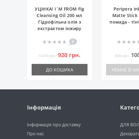
УЦІНКА! I`M FROM Fig
Peripera I
Cleansing Oil 200 мл
Matte Stick
Гідрофільна олія з
помада - тін
екстрактом інжиру
0
920 грн.
10
1 315 грн.
505 грн.
ДО КОШИКА
НЕМАЄ В НА
Інформація
Катего
Інформація про доставку
ДЛЯ ВО
Про нас
Декорат