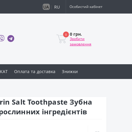
UA
|
RU
Особистий кабінет
0 грн.
0
Зробити
замовлення
КАТ
Оплата та доставка
Знижки
rin Salt Toothpaste Зубна
 рослинних інгредієнтів