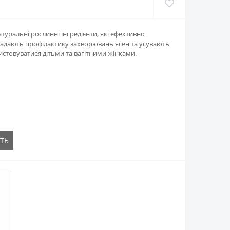
туральні рослинні інгредієнти, які ефективно
надають профілактику захворювань ясен та усувають
стовуватися дітьми та вагітними жінками.
ТЬ