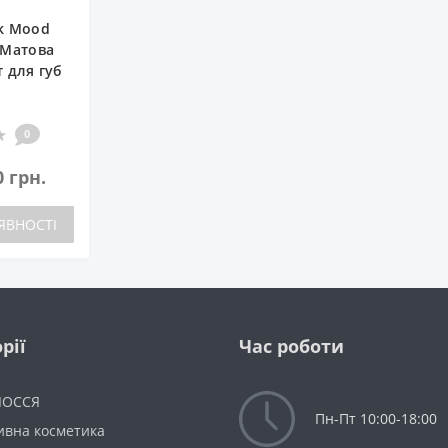
nk Mood
 Матова
т для губ
0
0 грн.
ЯВНОСТІ
рії
Час роботи
ЛОССЯ
Пн-Пт 10:00-18:00
ивна косметика