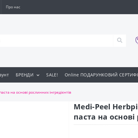
Про нас
аунт
БРЕНДИ
SALE!
Online ПОДАРУНКОВИЙ СЕРТИФІ
ти
 паста на основі рослинних інгредієнтів
Medi-Peel Herbpi
паста на основі