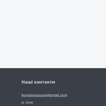
Наші контакти
koreainuasupp@gmail.com
м. Київ