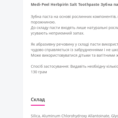
Medi-Peel Herbpirin Salt Toothpaste Зубна п
Зубна паста на основі рослинних компонентів, 
порожниною.
До складу пасти входять лише натуральні росл
усувають неприємний запах.
Як абразивну речовину у складі пасти викорис
чудово справляється із забрудненнями і не шко
Може використовуватися дітьми та вагітними ж
Спосіб застосування: Видавіть необхідну кількі
130 грам
Склад
Silica, Aluminum Chlorohydroxy Allantoinate, Gly