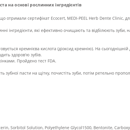
аста на основі рослинних інгредієнтів
що отримали сертифікат Ecocert, MEDI-PEEL Herb Dente Clinic, д
инні інгредієнти, які ефективно очищають та відбілюють зуби,
товується кремнієва кислота (діоксид кремнію). На сьогоднішні
дить здоров'ю зубів.
інками. Пройдено тест FDA.
сть зубної пасти на щітку, почистіть зуби, потім ретельно пропо
cerin, Sorbitol Solution, Polyethylene Glycol1500, Bentonite, Carb