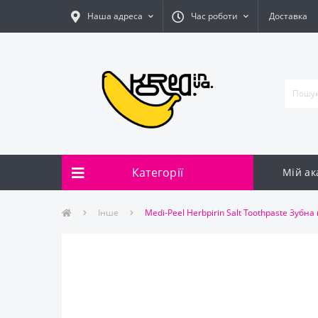
Наша адреса
Час роботи
Доставка
Категорії
Мій ак
Контак
Інше
Medi-Peel Herbpirin Salt Toothpaste Зубна