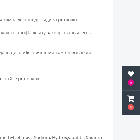
ля комплексного догляду за ротовою
 надають профілактику захворювань ясен та
й день це найбезпечніший компонент, який
лоскайте рот водою.
0
0
oxymethylcellulose Sodium, Hydroxyapatite, Sodium