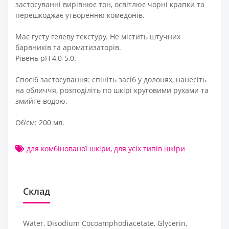
застосуванні вирівнює тон, освітлює чорні крапки та
перешкоджає утворенню комедонів.
Має густу гелеву текстуру. Не містить штучних
барвників та ароматизаторів.
Рівень pH 4,0-5,0.
Спосіб застосування: спініть засіб у долонях, нанесіть
на обличчя, розподіліть по шкірі круговими рухами та
змийте водою.
Об'єм: 200 мл.
для комбінованої шкіри
,
для усіх типів шкіри
Склад
Water, Disodium Cocoamphodiacetate, Glycerin,