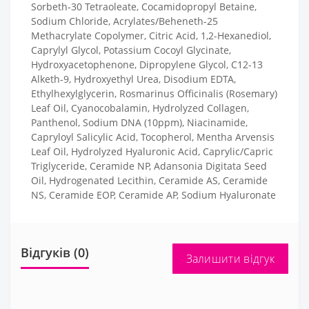
Sorbeth-30 Tetraoleate, Cocamidopropyl Betaine,
Sodium Chloride, Acrylates/Beheneth-25
Methacrylate Copolymer, Citric Acid, 1,2-Hexanediol,
Caprylyl Glycol, Potassium Cocoyl Glycinate,
Hydroxyacetophenone, Dipropylene Glycol, C12-13
Alketh-9, Hydroxyethyl Urea, Disodium EDTA,
Ethylhexylglycerin, Rosmarinus Officinalis (Rosemary)
Leaf Oil, Cyanocobalamin, Hydrolyzed Collagen,
Panthenol, Sodium DNA (10ppm), Niacinamide,
Capryloyl Salicylic Acid, Tocopherol, Mentha Arvensis
Leaf Oil, Hydrolyzed Hyaluronic Acid, Caprylic/Capric
Triglyceride, Ceramide NP, Adansonia Digitata Seed
Oil, Hydrogenated Lecithin, Ceramide AS, Ceramide
NS, Ceramide EOP, Ceramide AP, Sodium Hyaluronate
Відгуків (0)
Залишити відгук