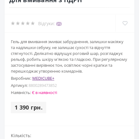
Відгуки:
(0)
Гель для вмивання змиває забруднення, залишки макіяжу
та надлишки себуму, не залишає сухості та відчуття
стягнутості. Делікатно відлущує роговий шар, розгладжує
рельєф, робить шкіру м'якою та гладкою. При регулярному
застосуванні вирівнює тон, освітлює чорні крапки та
перешкоджає утворенню комедонів.
Виробник:
MEDICUBE+
Артикул:
8800289473852
Наявність:
Є в наявності
1 390 грн.
Кількість: