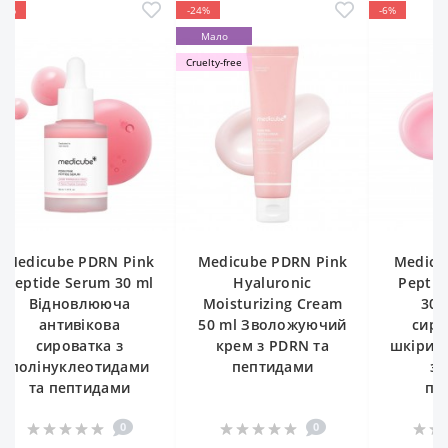
-24%
-6%
Мало
Cruelty-free
DRN Pink
Medicube PDRN Pink
Medicube Pdrn Pink
um 30 ml
Hyaluronic
Peptide Eye Cream
лююча
Moisturizing Cream
30 мл Крем-
кова
50 ml Зволожуючий
сироватка для
ка з
крем з PDRN та
шкіри навколо оче
отидами
пептидами
з PDRN та
идами
пептидами
0
0
0