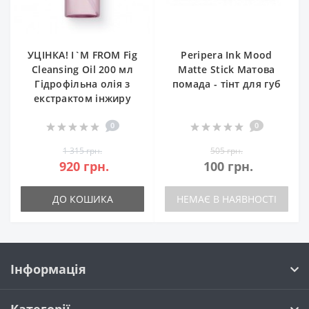
УЦІНКА! I`M FROM Fig
Peripera Ink Mood
Cleansing Oil 200 мл
Matte Stick Матова
Гідрофільна олія з
помада - тінт для губ
екстрактом інжиру
0
0
1 315 грн.
505 грн.
920 грн.
100 грн.
ДО КОШИКА
НЕМАЄ В НАЯВНОСТІ
Інформація