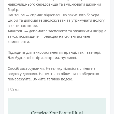
навколишнього середовища та зміцнювати шкірний
бар’єр.
Пантенол
— сприяє відновленню захисного бар’єра
шкіри та допомагає зволожувати та утримувати вологу
в клітинах шкіри.
Алантоїн
— допомагає заспокоїти та зволожити шкіру, а
також пом’якшити її реакцію на сильні активні
компоненти.
Підходить для використання як вранці, так і ввечері.
Д
ля будь-якої шкіри, зокрема, чутливої.
Спосіб застосування:
Невелику кількість спіньте з
водою у долонях. Нанесіть на обличчя та обережно
помасажуйте. Змийте теплою водою.
150 мл.