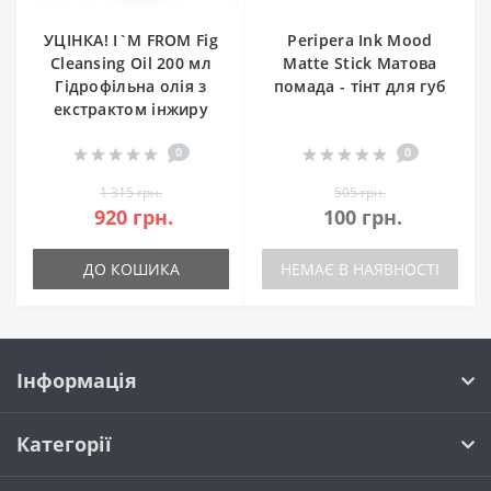
УЦІНКА! I`M FROM Fig
Peripera Ink Mood
Cleansing Oil 200 мл
Matte Stick Матова
Гідрофільна олія з
помада - тінт для губ
екстрактом інжиру
0
0
1 315 грн.
505 грн.
920 грн.
100 грн.
ДО КОШИКА
НЕМАЄ В НАЯВНОСТІ
Інформація
Категорії