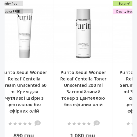
Веган🌱
Cruelty-free
onder
Purito Seoul Wonder
Purito Seoul Wonder
la
Releaf Centella Toner
Releaf Centella
d 50
Unscented 200 ml
Serum Unscented 60
я
Заспокійливий
ml Заспокійлива
и з
тонер з центеллою
сироватка з
ез
без ефірних олій
центеллою без
й
ефірних олій
0
0
0
1 080 грн.
940 грн.