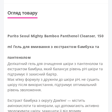
Огляд товару
Purito Seoul Mighty Bamboo Panthenol Cleanser, 150
ml Гель для вмивання з екстрактом бамбука та
пантенолом
Делікатний гель для очищення шкіри з пантенолом та
екстрактом бамбука, який балансує рівень pH шкіри та
підтримує її захисний бар’єр.
Має м’яку формулу з дружнім до шкіри pH,
не сушить
шкіру після використання,
підтримує оптимальний
рівень зволоження.
Екстракт бамбука з округу Дам’янг
— містить
амінокислоти та мінерали, що допомагають активно
зволожувати шкіру, захищати її від впливу