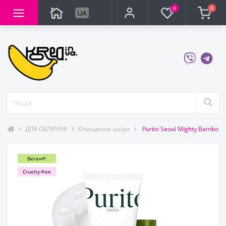
0
0
UA
ДЛЯ ОБЛИЧЧЯ
Очищення шкіри
Purito Seoul Mighty Bamboo 
Веган🌱
Cruelty-free