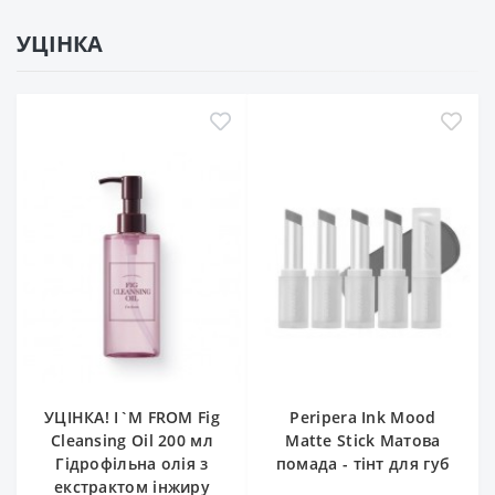
УЦІНКА
УЦІНКА! I`M FROM Fig
Peripera Ink Mood
Cleansing Oil 200 мл
Matte Stick Матова
Гідрофільна олія з
помада - тінт для губ
екстрактом інжиру