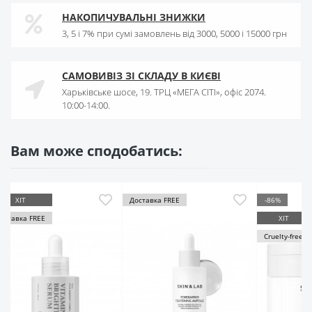
НАКОПИЧУВАЛЬНІ ЗНИЖКИ
3, 5 і 7% при сумі замовлень від 3000, 5000 і 15000 грн
САМОВИВІЗ ЗІ СКЛАДУ В КИЄВІ
Харьківське шосе, 19. ТРЦ «МЕГА СІТІ», офіс 2074.
10:00-14:00.
Вам може сподобатись:
ставка FREE
-86%
ХІТ
ХІТ
Доставка FREE
Cruelty-free