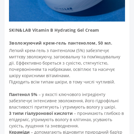
SKIN&LAB Vitamin B Hydrating Gel Cream
Зволожуючий крем-гель пантенолом, 50 мл
.
Легкий крем-гель з пантенолом
(5%)
забезпечує
миттєву зволожуючу, загоювальну та пом’якшувальну
дії. Еффективно бореться з сухістю, стягнутістю,
почервонінням та набряками, освітлює та насичує
шкіру корисними вітамінами.
Підходить всім типам шкіри, в тому числі чутливій.
Пантенол 5%
– у якості ключового інгредієнту
забезпечує інтенсивне зволоження, його гідрофільні
властивості притягують і утримують вологу у шкірі.
3 типи гіалуронової кислоти
– проникають глибоко в
епідерміс, утримують вологу в клітинах, усувають
сухість, лущення та зневоднення.
Кераміди
– допомагають відновити природний бар’єр