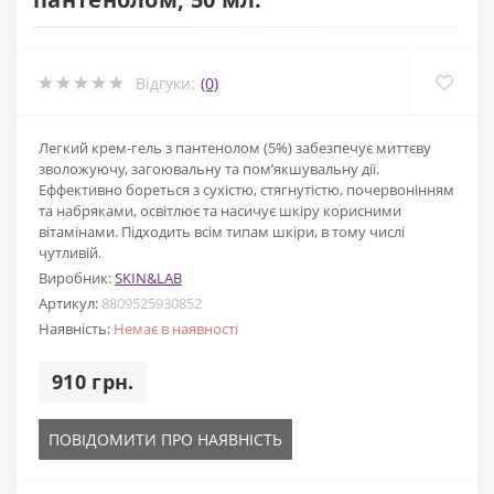
Відгуки:
(0)
Легкий крем-гель з пантенолом (5%) забезпечує миттєву
зволожуючу, загоювальну та пом’якшувальну дії.
Еффективно бореться з сухістю, стягнутістю, почервонінням
та набряками, освітлює та насичує шкіру корисними
вітамінами. Підходить всім типам шкіри, в тому числі
чутливій.
Виробник:
SKIN&LAB
Артикул:
8809525930852
Наявність:
Немає в наявності
910 грн.
ПОВІДОМИТИ ПРО НАЯВНІСТЬ