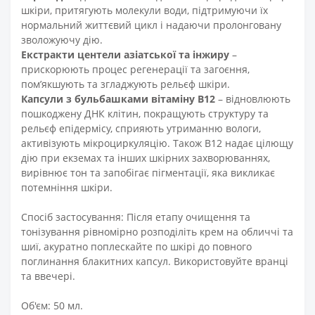
шкіри, притягують молекули води, підтримуючи їх
нормальний життєвий цикл і надаючи пролонговану
зволожуючу дію.
Екстракти центели азіатської
та
інжиру
–
прискорюють процес регенерації та загоєння,
пом’якшують та згладжують рельєф шкіри.
Капсули з бульбашками
вітаміну B12
– відновлюють
пошкоджену ДНК клітин, покращують структуру та
рельєф епідермісу, сприяють утриманню вологи,
активізують мікроциркуляцію. Також B12 надає цілющу
дію при екземах та інших шкірних захворюваннях,
вирівнює тон та запобігає пігментації, яка викликає
потемніння шкіри.
Спосіб застосування: Після етапу очищення та
тонізування рівномірно розподіліть крем на обличчі та
шиї, акуратно поплескайте по шкірі до повного
поглинання блакитних капсул. Використовуйте вранці
та ввечері.
Об'єм:
50 мл.