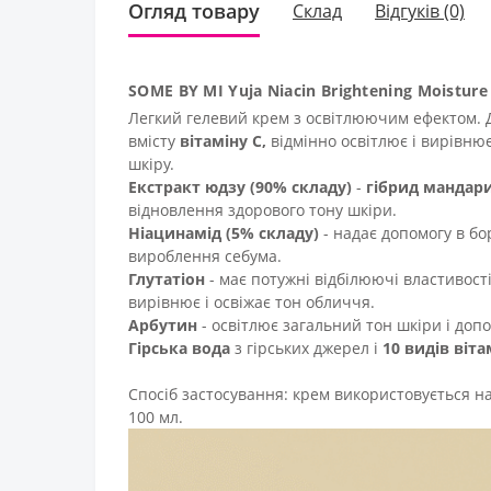
Огляд товару
Склад
Відгуків (0)
SOME BY MI Yuja Niacin Brightening Moist
Легкий гелевий крем з освітлюючим ефектом. Д
вмісту
вітаміну С,
відмінно освітлює і вирівнює
шкіру.
Екстракт юдзу (90% складу)
-
гібрид мандари
відновлення здорового тону шкіри.
Ніацинамід (5% складу)
- надає допомогу в бо
вироблення себума.
Глутатіон
- має потужні відбілюючі властивост
вирівнює і освіжає тон обличчя.
Арбутин
- освітлює загальний тон шкіри і до
Гірська вода
з гірських джерел і
10 видів віта
Спосіб застосування: крем використовується на
100 мл.