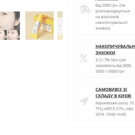
Від 2000 грн. (Не
розповсюджується
на власників
накопичувальної
›
знижки)
НАКОПИЧУВАЛЬН
ЗНИЖКИ
3, 5 і 7% при сумі
замовлень від 3000,
5000 і 15000 грн
САМОВИВІЗ ЗІ
СКЛАДУ В КИЄВІ
Харьківське шосе, 19.
ТРЦ «МЕГА СІТІ», офіс
2074. 10:00-14:00.