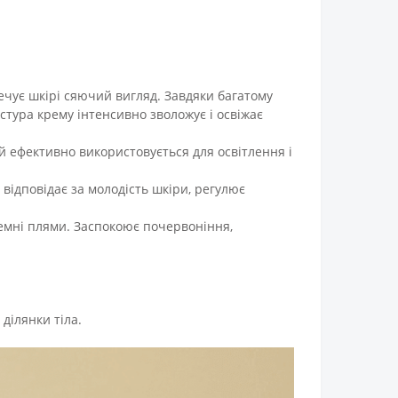
ечує шкірі сяючий вигляд. Завдяки багатому
кстура крему інтенсивно зволожує і освіжає
ий ефективно використовується для освітлення і
 відповідає за молодість шкіри, регулює
блемні плями. Заспокоює почервоніння,
ділянки тіла.