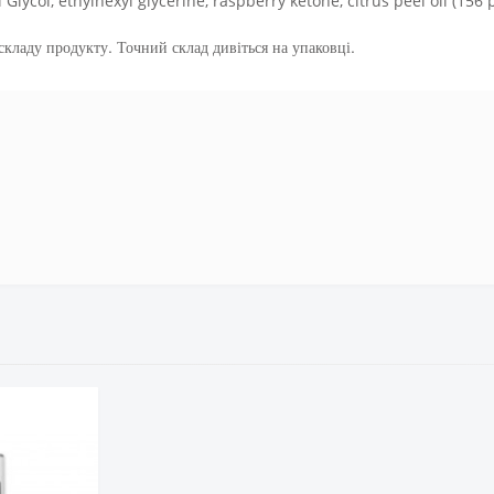
lycol, ethylhexyl glycerine, raspberry ketone, citrus peel oil (156 pp
кладу продукту. Точний склад дивіться на упаковці.