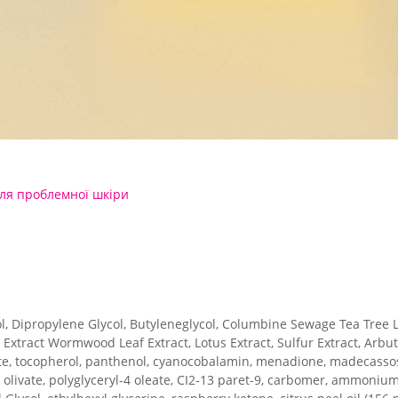
ля проблемної шкіри
l, Dipropylene Glycol, Butyleneglycol, Columbine Sewage Tea Tree 
s Extract Wormwood Leaf Extract, Lotus Extract, Sulfur Extract, Arbut
ate, tocopherol, panthenol, cyanocobalamin, menadione, madecassosid
n olivate, polyglyceryl-4 oleate, CI2-13 paret-9, carbomer, ammonium