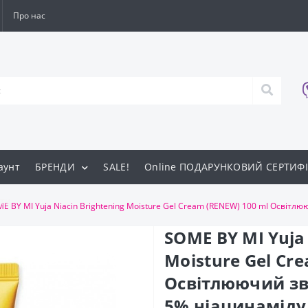
Про нас
аунт
БРЕНДИ
SALE!
Online ПОДАРУНКОВИЙ СЕРТИФІ
ти
E BY MI Yuja Niacin Brightening Moisture Gel Cream (RENEW) 100 ml Освіт
SOME BY MI Yuja 
Moisture Gel Cr
Освітлюючий зв
5% ніацинаміду