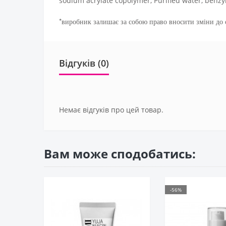
sodium acrylate copolymer, Purified water, benzyl G
*виробник залишає за собою право вносити зміни до с
Відгуків (0)
Немає відгуків про цей товар.
Вам може сподобатись:
-56%