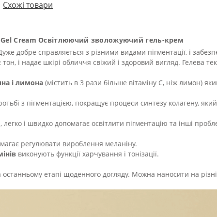
Схожі товари
ure Gel Cream Освітлюючий зволожуючий гель-крем
уже добре справляється з різними видами пігментації, і забезп
 тон, і надає шкірі обличчя свіжий і здоровий вигляд. Гелева те
на і лимона
(містить в 3 рази більше вітаміну С, ніж лимон) як
ротьбі з пігментацією, покращує процеси синтезу колагену, який
і, легко і швидко допомагає освітлити пігментацію та інші про
помагає регулювати вироблення меланіну.
мінів
виконують функції харчування і тонізації.
 останньому етапі щоденного догляду. Можна наносити на різні 