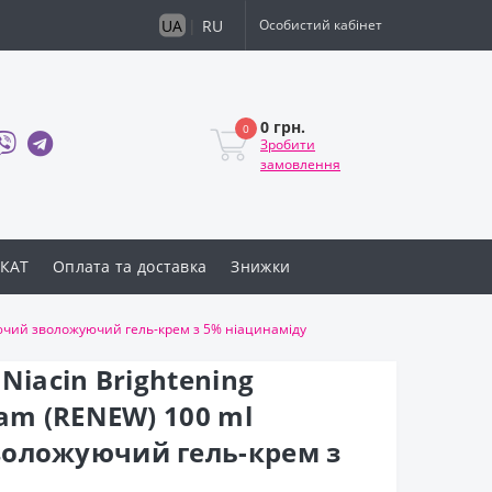
UA
|
RU
Особистий кабінет
0 грн.
0
Зробити
замовлення
КАТ
Оплата та доставка
Знижки
люючий зволожуючий гель-крем з 5% ніацинаміду
Niacin Brightening
eam (RENEW) 100 ml
оложуючий гель-крем з