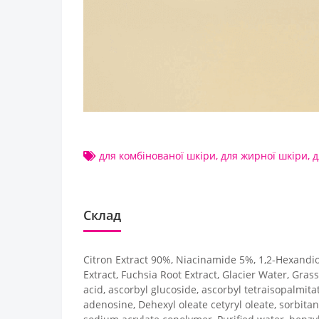
для комбінованої шкіри
,
для жирної шкіри
,
д
Склад
Citron Extract 90%, Niacinamide 5%, 1,2-Hexandio
Extract, Fuchsia Root Extract, Glacier Water, Gras
acid, ascorbyl glucoside, ascorbyl tetraisopalmit
adenosine, Dehexyl oleate cetyryl oleate, sorbita