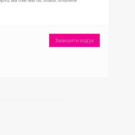
m), tea tree leaf oil, linalol, limonene
Залишити відгук