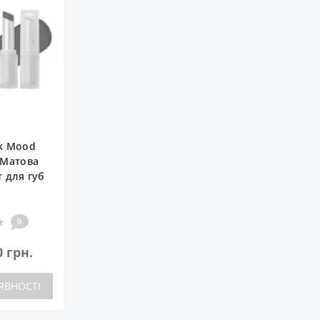
nk Mood
 Матова
т для губ
0
0 грн.
ЯВНОСТІ