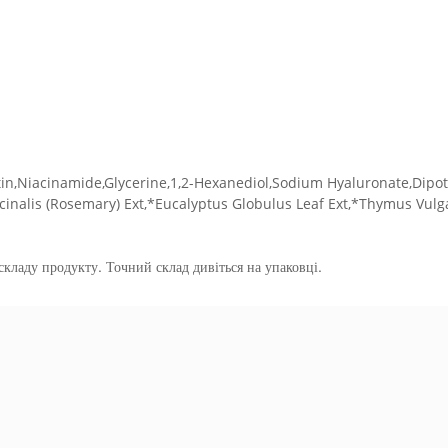
tin,Niacinamide,Glycerine,1,2-Hexanediol,Sodium Hyaluronate,Dipo
icinalis (Rosemary) Ext,*Eucalyptus Globulus Leaf Ext,*Thymus Vulg
кладу продукту. Точний склад дивіться на упаковці.