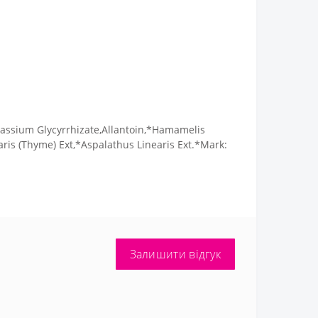
tassium Glycyrrhizate,Allantoin,*Hamamelis
aris (Thyme) Ext,*Aspalathus Linearis Ext.*Mark:
Залишити відгук