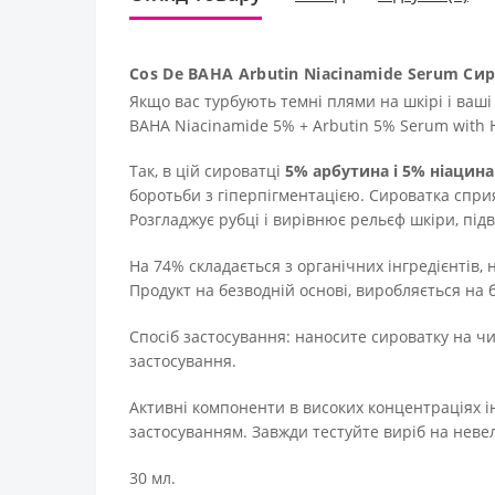
Cos De BAHA Arbutin Niacinamide Serum Си
Якщо вас турбують темні плями на шкірі і ваші
BAHA Niacinamide 5% + Arbutin 5% Serum with H
Так, в цій сироватці
5% арбутина і 5% ніацин
боротьби з гіперпігментацією. Сироватка сприя
Розгладжує рубці і вирівнює рельєф шкіри, пі
На 74% складається з органічних інгредієнтів, 
Продукт на безводній основі, виробляється на б
Спосіб застосування: наносите сироватку на чи
застосування.
Активні компоненти в високих концентраціях і
застосуванням. Завжди тестуйте виріб на невели
30 мл.