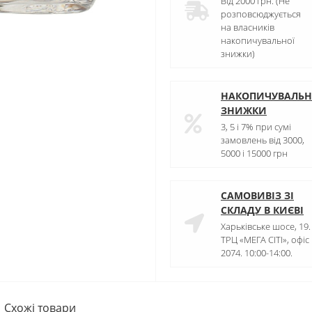
Від 2000 грн. (Не
розповсюджується
на власників
накопичувальної
знижки)
НАКОПИЧУВАЛЬН
ЗНИЖКИ
3, 5 і 7% при сумі
замовлень від 3000,
5000 і 15000 грн
САМОВИВІЗ ЗІ
СКЛАДУ В КИЄВІ
Харьківське шосе, 19.
ТРЦ «МЕГА СІТІ», офіс
2074. 10:00-14:00.
Схожі товари