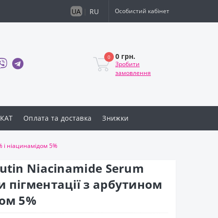
UA
|
RU
Особистий кабінет
0 грн.
0
Зробити
замовлення
КАТ
Оплата та доставка
Знижки
% і ніацинамідом 5%
utin Niacinamide Serum
 пігментації з арбутином
дом 5%