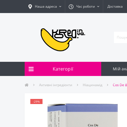
Наша адреса
Час роботи
Доставка
Категорії
Мій ак
Контак
Активні інгредієнти
Ніацинамід
Cos De 
-29%