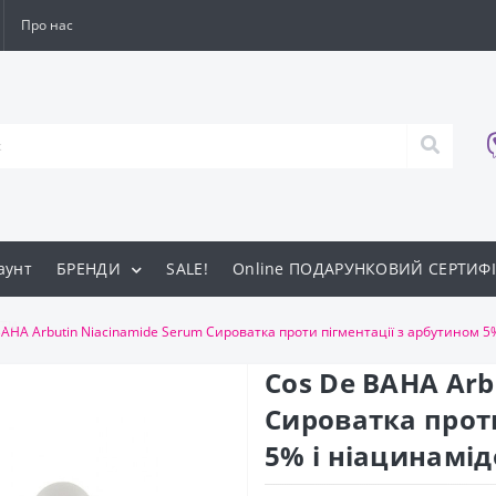
Про нас
аунт
БРЕНДИ
SALE!
Online ПОДАРУНКОВИЙ СЕРТИФІ
ти
BAHA Arbutin Niacinamide Serum Сироватка проти пігментації з арбутином 5
Cos De BAHA Arb
Сироватка проти
5% і ніацинамі