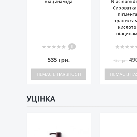
ніацинаміда
Niacinamid
Сироватка
пігмента
транекса
кислото
ніацина
8
535 грн.
49
725 грн.
НЕМАЄ В НАЯВНОСТІ
НЕМАЄ В НА
УЦІНКА