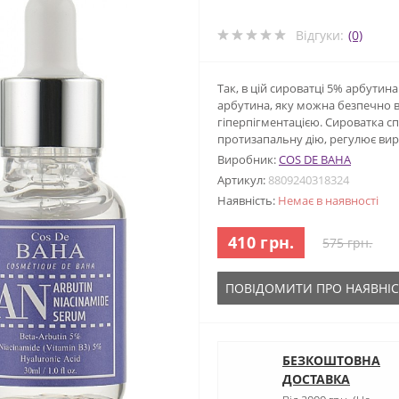
Відгуки:
(0)
Так, в цій сироватці 5% арбутин
арбутина, яку можна безпечно 
гіперпігментацією. Сироватка спр
протизапальну дію, регулює ви
Виробник:
COS DE BAHA
Артикул:
8809240318324
Наявність:
Немає в наявності
410 грн.
575 грн.
ПОВІДОМИТИ ПРО НАЯВНІС
БЕЗКОШТОВНА
ДОСТАВКА