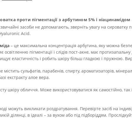
роватка проти пігментації з арбутином 5% і ніацинамідом
 звичайні засоби не допомагають, зверніть увагу на сироватку п
yaluronic Acid.
аміда
– це максимальна концентрація арбутина, яку можна безп
є освітленню пігментації і слідів пост-акне, має протизапальну
двищує еластичність і робить шкіру більш гладкою і пружною. В
не містить сульфатів, парабенів, спирту, ароматизаторів, мінера
азі екстракту алое вера.
сту шкіру обличчя. Може використовуватися як самостійно, так і
ноді можуть викликати роздратування. Перевірте засіб на інди
кій ділянці, в ідеалі – за вухом або під підборіддям. Прослідку