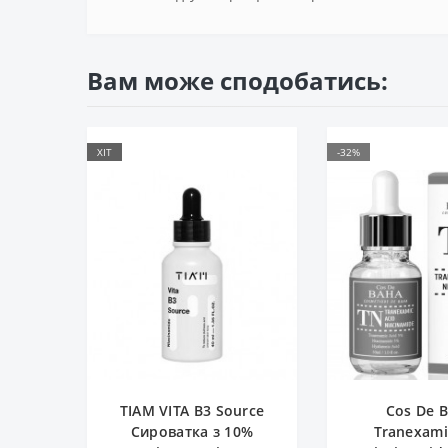
Вам може сподобатись:
ХІТ
-32%
TIAM VITA B3 Source
Cos De 
Сироватка з 10%
Tranexami