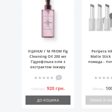
УЦІНКА! I`M FROM Fig
Peripera I
Cleansing Oil 200 мл
Matte Stick
Гідрофільна олія з
помада - тін
екстрактом інжиру
0
920 грн.
10
1 315 грн.
505 грн.
ДО КОШИКА
НЕМАЄ В НА