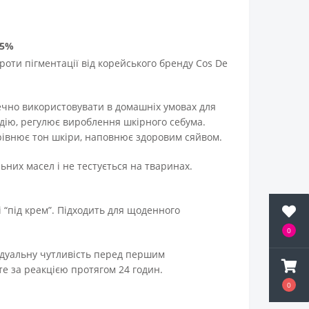
 5%
роти пігментації від корейського бренду Cos De
ечно використовувати в домашніх умовах для
 дію, регулює вироблення шкірного себума.
ирівнює тон шкіри, наповнює здоровим сяйвом.
льних масел і не тестується на тваринах.
 “під крем”. Підходить для щоденного
0
відуальну чутливість перед першим
йте за реакцією протягом 24 годин.
0