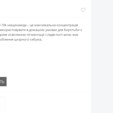
а і 5% ніацинаміда – це максимальна концентрація
використовувати в домашніх умовах для боротьби з
ияє освітленню пігментації і слідів пост-акне, має
роблення шкірного себума.
ТЬ