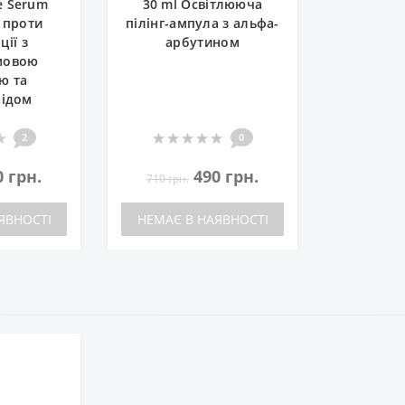
e Serum
30 ml Освітлююча
 проти
пілінг-ампула з альфа-
ції з
арбутином
мовою
ю та
мідом
2
0
0 грн.
490 грн.
710 грн.
ЯВНОСТІ
НЕМАЄ В НАЯВНОСТІ