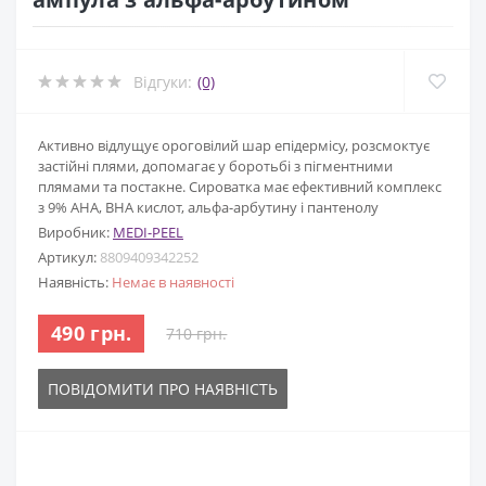
Відгуки:
(0)
Активно відлущує ороговілий шар епідермісу, розсмоктує
застійні плями, допомагає у боротьбі з пігментними
плямами та постакне. Сироватка має ефективний комплекс
з 9% AHA, BHA кислот, альфа-арбутину і пантенолу
Виробник:
MEDI-PEEL
Артикул:
8809409342252
Наявність:
Немає в наявності
490 грн.
710 грн.
ПОВІДОМИТИ ПРО НАЯВНІСТЬ