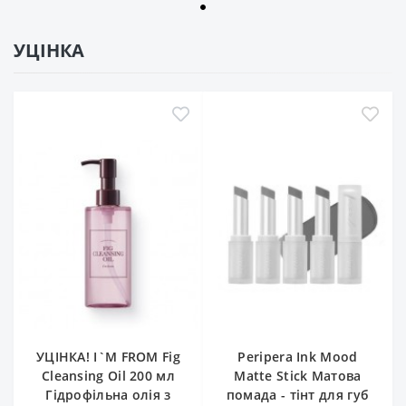
УЦІНКА
УЦІНКА! I`M FROM Fig
Peripera Ink Mood
Cleansing Oil 200 мл
Matte Stick Матова
Гідрофільна олія з
помада - тінт для губ