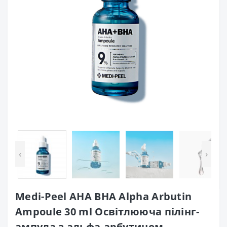
‹
›
Medi-Peel AHA BHA Alpha Arbutin
Ampoule 30 ml Освітлююча пілінг-
ампула з альфа-арбутином