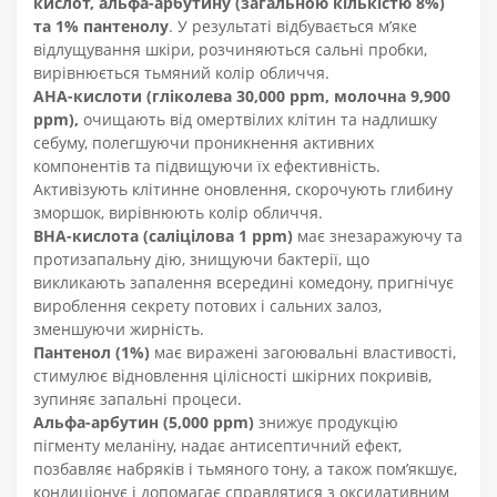
кислот, альфа-арбутину (загальною кількістю 8%)
та 1%
пантенолу
. У результаті відбувається м’яке
відлущування шкіри, розчиняються сальні пробки,
вирівнюється тьмяний колір обличчя.
АНА-кислоти (гліколева 30,000 ppm, молочна 9,900
ppm),
очищають від омертвілих клітин та надлишку
себуму, полегшуючи проникнення активних
компонентів та підвищуючи їх ефективність.
Активізують клітинне оновлення, скорочують глибину
зморшок, вирівнюють колір обличчя.
BHA-кислота (саліцілова 1 ppm)
має знезаражуючу та
протизапальну дію, знищуючи бактерії, що
викликають запалення всередині комедону, пригнічує
вироблення секрету потових і сальних залоз,
зменшуючи жирність.
Пантенол
(1%)
має виражені загоювальні властивості,
стимулює відновлення цілісності шкірних покривів,
зупиняє запальні процеси.
Альфа-арбутин
(5,000 ppm)
знижує продукцію
пігменту меланіну, надає антисептичний ефект,
позбавляє набряків і тьмяного тону, а також пом’якшує,
кондиціонує і допомагає справлятися з оксидативним