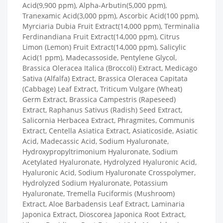
Acid(9,900 ppm), Alpha-Arbutin(5,000 ppm),
Tranexamic Acid(3,000 ppm), Ascorbic Acid(100 ppm),
Myrciaria Dubia Fruit Extract(14,000 ppm), Terminalia
Ferdinandiana Fruit Extract(14,000 ppm), Citrus
Limon (Lemon) Fruit Extract(14,000 ppm), Salicylic
Acid(1 ppm), Madecassoside, Pentylene Glycol,
Brassica Oleracea Italica (Broccoli) Extract, Medicago
Sativa (Alfalfa) Extract, Brassica Oleracea Capitata
(Cabbage) Leaf Extract, Triticum Vulgare (Wheat)
Germ Extract, Brassica Campestris (Rapeseed)
Extract, Raphanus Sativus (Radish) Seed Extract,
Salicornia Herbacea Extract, Phragmites, Communis
Extract, Centella Asiatica Extract, Asiaticoside, Asiatic
Acid, Madecassic Acid, Sodium Hyaluronate,
Hydroxypropyltrimonium Hyaluronate, Sodium
Acetylated Hyaluronate, Hydrolyzed Hyaluronic Acid,
Hyaluronic Acid, Sodium Hyaluronate Crosspolymer,
Hydrolyzed Sodium Hyaluronate, Potassium
Hyaluronate, Tremella Fuciformis (Mushroom)
Extract, Aloe Barbadensis Leaf Extract, Laminaria
Japonica Extract, Dioscorea Japonica Root Extract,