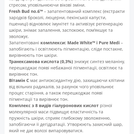
стресом, уповільнюючи вікові зміни.
Fresh Bud no.6™️
– запатентований комплекс (екстракти
зародків броколі, люцерни, пекінської капусти,
пшениці) відновлює імунітет та активізує регенерацію
шкіри, знімає запалення, заспокоює, пом’якшує та
зволожує.
Запатентовані
комплекси: Made White™ і Pure Medi
–
запобігають і освітлюють пігментацію, сліди постакне,
вирівнюють тон шкіри.
Транексамова кислота (0,3%)
знижує синтез меланіну,
перешкоджає появі небажаної пігментації, освітлює та
вирівнює тон.
Вітамін С
має антиоксидантну дію, захищаючи клітини
від вільних радикалів, за рахунок чого уповільнює
процес старіння, а також перешкоджає появі
пігментації та вирівнює тон.
Комплекс з 8 видів гіалуронових кислот
різної
молекулярної маси підвищує еластичність та
пружність шкіри, сприяє глибокому зволоженню,
запобігаючи її дегідратації. Утворюють захисний шар,
який не дає волозі випаровуватися.