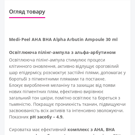
Огляд товару
Medi-Peel AHA BHA Alpha Arbutin Ampoule 30 ml
Освітлююча пілінг-ампула з альфа-арбутином
Освітлююча пілінг-ампула стимулює процеси
клітинного оновлення, активно відлущує ороговілий
шар епідермісу, розсмоктує застійні плями, допомагає у
боротьбі з пігментними плямами та постакне.
Блокує вироблення меланіну та захищає від появи
нових пігментних плям, ефективно вирівнює
загальний тон шкіри, помітно освітлює та бореться з
тьмяністю. Покращує проникність тканин, підвищуючи
засвоюваність всіх активів та інтенсивно зволожуючи.
Показник
рН засобу – 4.9.
Сироватка має ефективний
комплекс з AHA, BHA