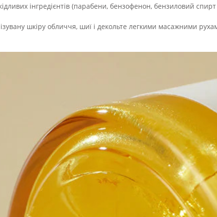
кідливих інгредієнтів (парабени, бензофенон, бензиловий спирт і 
нізувану шкіру обличчя, шиї і декольте легкими масажними руха