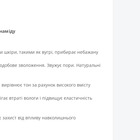
наміду
и шкіри, такими як вугрі, прибирає небажану
лодобове зволоження. Звужує пори. Натуральні
 вирівнює тон за рахунок високого вмісту
ігає втраті вологи і підвищує еластичність
є захист від впливу навколишнього