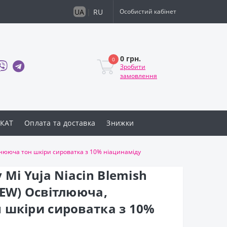
UA
|
RU
Особистий кабінет
0 грн.
0
Зробити
замовлення
КАТ
Оплата та доставка
Знижки
івнююча тон шкіри сироватка з 10% ніацинаміду
 Mi Yuja Niacin Blemish
NEW) Освітлююча,
 шкіри сироватка з 10%