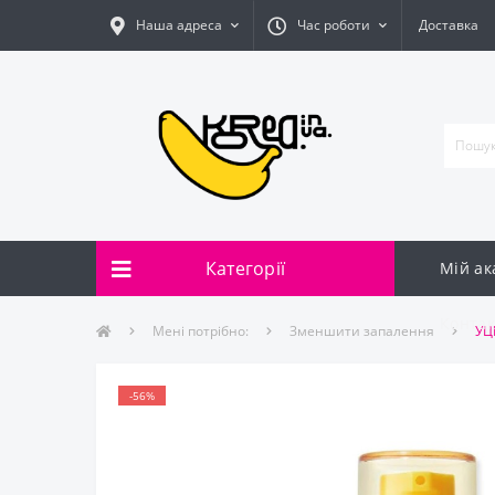
Наша адреса
Час роботи
Доставка
Категорії
Мій ак
Контак
Мені потрібно:
Зменшити запалення
УЦ
-56%