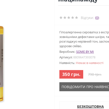
Відгуки:
(0)
Гіпоалергенна сироватка з екст
зовнішніми дефектами шкіри, та
розгладжує нерівний тон, заспок
здорове сяйво.
Виробник:
SOME BY MI
Артикул:
8809647393078
Наявність:
Немає в наявності
350 грн.
790 грн.
ПОВІДОМИТИ ПРО НАЯВНІС
БЕЗКОШТОВНА