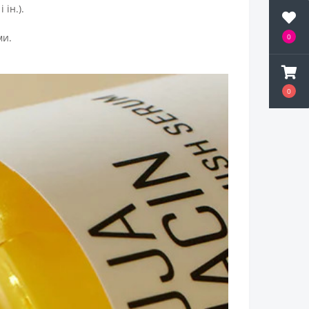
ін.).
ми.
0
0