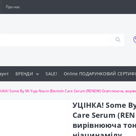
Про нас
аунт
БРЕНДИ
SALE!
Online ПОДАРУНКОВИЙ СЕРТИФІ
ти
ІНКА! Some By Mi Yuja Niacin Blemish Care Serum (RENEW) Освітлююча, вир
УЦІНКА! Some By
Care Serum (RE
вирівнююча тон
ніацинаміду