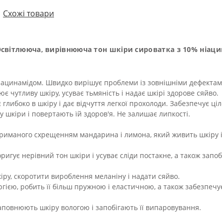
Схожі товари
m Освітлююча, вирівнююча тон шкіри сироватка
з 10% ніаци
ніацинамідом. Швидко вирішує проблеми із зовнішніми дефектам
є чутливу шкіру, усуває тьмяність і надає шкірі здорове сяйво.
либоко в шкіру і дає відчуття легкої прохолоди. Забезпечує ці
 шкіри і повертають їй здоров'я. Не залишає липкості.
триманого схрещенням мандарина і лимона, який живить шкіру і
ригує нерівний тон шкіри і усуває сліди постакне, а також запоб
ру, скоротити вироблення меланіну і надати сяйво.
гією, робить її більш пружною і еластичною, а також забезпечу
аповнюють шкіру вологою і запобігають її випаровування.