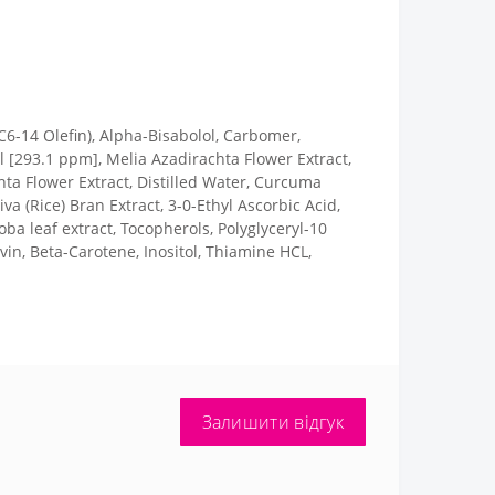
C6-14 Olefin), Alpha-Bisabolol, Carbomer,
l [293.1 ppm], Melia Azadirachta Flower Extract,
hta Flower Extract, Distilled Water, Curcuma
iva (Rice) Bran Extract, 3-0-Ethyl Ascorbic Acid,
oba leaf extract, Tocopherols, Polyglyceryl-10
vin, Beta-Carotene, Inositol, Thiamine HCL,
Залишити відгук