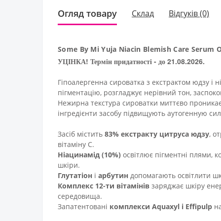
Огляд товару
Склад
Відгуків (0)
Some By Mi Yuja Niacin Blemish Care Seru
УЦІНКА! Термін придатності - до 21.08.2026.
Гіпоалергенна сироватка з екстрактом юдзу і 
пігментацію, розгладжує нерівний тон, заспокою
Нежирна текстура сироватки миттєво проникає г
інгредієнти засобу підвищують аутогенную силу
Засіб містить
83% екстракту цитруса юдзу
, о
вітаміну С.
Ніацинамід (10%)
освітлює пігментні плями, ко
шкіри.
Глутатіон
і
арбутин
допомагають освітлити шкі
Комплекс 12-ти вітамінів
заряджає шкіру енер
середовища.
Запатентовані
комплекси Aquaxyl і Effipulp
н