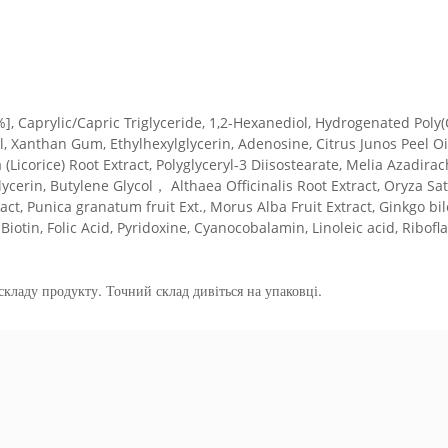
%], Caprylic/Capric Triglyceride, 1,2-Hexanediol, Hydrogenated Poly(
, Xanthan Gum, Ethylhexylglycerin, Adenosine, Citrus Junos Peel Oi
Licorice) Root Extract, Polyglyceryl-3 Diisostearate, Melia Azadirac
Glycerin, Butylene Glycol， Althaea Officinalis Root Extract, Oryza Sat
act, Punica granatum fruit Ext., Morus Alba Fruit Extract, Ginkgo bil
otin, Folic Acid, Pyridoxine, Cyanocobalamin, Linoleic acid, Ribofla
кладу продукту. Точний склад дивіться на упаковці.