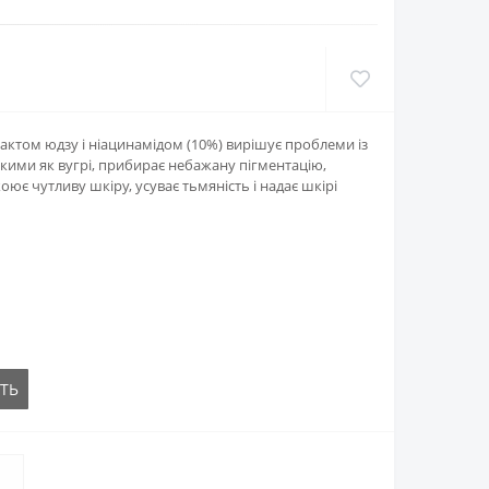
рактом юдзу і ніацинамідом (10%) вирішує проблеми із
кими як вугрі, прибирає небажану пігментацію,
оює чутливу шкіру, усуває тьмяність і надає шкірі
ТЬ