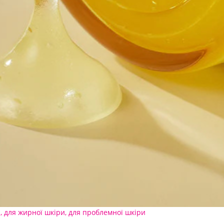
и
,
для жирної шкіри
,
для проблемної шкіри