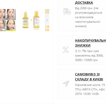
ДОСТАВКА
Від 2000 грн. (Не
розповсюджується
на власників
›
накопичувальної
знижки)
НАКОПИЧУВАЛЬН
ЗНИЖКИ
3, 5 і 7% при сумі
замовлень від 3000,
5000 і 15000 грн
САМОВИВІЗ ЗІ
СКЛАДУ В КИЄВІ
Харьківське шосе, 19.
ТРЦ «МЕГА СІТІ», офіс
2074. 10:00-14:00.