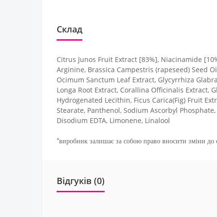
Склад
Citrus Junos Fruit Extract [83%], Niacinamide [10
Arginine, Brassica Campestris (rapeseed) Seed Oil
Ocimum Sanctum Leaf Extract, Glycyrrhiza Glabra (
Longa Root Extract, Corallina Officinalis Extract, 
Hydrogenated Lecithin, Ficus Carica(Fig) Fruit Extr
Stearate, Panthenol, Sodium Ascorbyl Phosphate, Bi
Disodium EDTA, Limonene, Linalool
*виробник залишає за собою право вносити зміни до с
Відгуків (0)