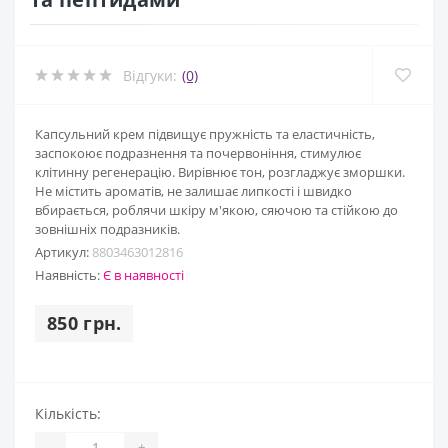
Відгуки:
(0)
Капсульний крем підвищує пружність та еластичність,
заспокоює подразнення та почервоніння, стимулює
клітинну регенерацію. Вирівнює тон, розгладжує зморшки.
Не містить ароматів, не залишає липкості і швидко
вбирається, роблячи шкіру м'якою, сяючою та стійкою до
зовнішніх подразників.
Артикул:
8803463012816
Наявність:
Є в наявності
850 грн.
Кількість:
-
+