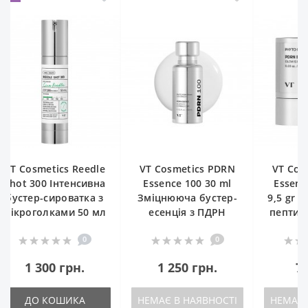
VT Cosmetics PDRN
VT Cosmetics PDRN
VT Cosm
Essence 100 30 ml
Essence Stick Balm
Shot 30
Зміцнююча бустер-
9,5 gr Стік-бальзам з
бустер-
есенція з ПДРН
пептидами та ПДРН
мікрого
0
0
1 250 грн.
785 грн.
1 3
НЕМАЄ В НАЯВНОСТІ
НЕМАЄ В НАЯВНОСТІ
ДО 