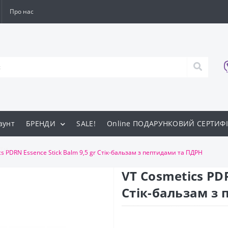
Про нас
аунт
БРЕНДИ
SALE!
Online ПОДАРУНКОВИЙ СЕРТИФІ
ти
cs PDRN Essence Stick Balm 9,5 gr Стік-бальзам з пептидами та ПДРН
VT Cosmetics PDR
Стік-бальзам з