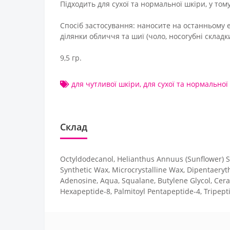
Підходить для сухої та нормальної шкіри, у тому
Спосіб застосування: наносите на останньому е
ділянки обличчя та шиї (чоло, носогубні складки
9,5 гр.
для чутливої шкіри
,
для сухої та нормальної
Склад
Octyldodecanol, Helianthus Annuus (Sunflower) Se
Synthetic Wax, Microcrystalline Wax, Dipentaeryth
Adenosine, Aqua, Squalane, Butylene Glycol, Ceram
Hexapeptide-8, Palmitoyl Pentapeptide-4, Tripept