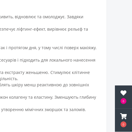
 живить, відновлює та омолоджує. Завдяки
безпечує ліфтинг-ефект, вирівнює рельєф та
к і протягом дня, у тому числі поверх макіяжу.
сесуарів і підходить для локального нанесення
РН та екстракту женьшеню. Стимулює клітинне
ільність.
облять шкіру менш реактивною до зовнішніх
кон колагену та еластину. Зменшують глибину
0
є утворенню мімічних зморшок та заломів.
0