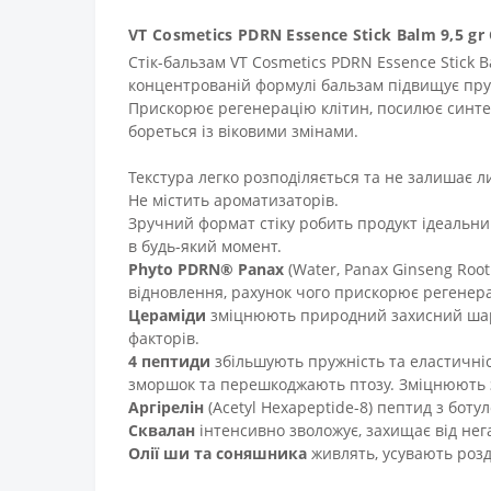
VT Cosmetics PDRN Essence Stick Balm 9,5 
Стік-бальзам VT Cosmetics PDRN Essence Stick 
концентрованій формулі бальзам підвищує пруж
Прискорює регенерацію клітин, посилює синтез 
бореться із віковими змінами.
Текстура легко розподіляється та не залишає ли
Не містить ароматизаторів.
Зручний формат стіку робить продукт ідеальним
в будь-який момент.
Phyto PDRN® Panax
(Water, Panax Ginseng Roo
відновлення, рахунок чого прискорює регенера
Цераміди
зміцнюють природний захисний шар, 
факторів.
4 пептиди
збільшують пружність та еластичні
зморшок та перешкоджають птозу. Зміцнюють з
Аргірелін
(Acetyl Hexapeptide-8) пептид з бот
Сквалан
інтенсивно зволожує, захищає від нег
Олії ши та соняшника
живлять, усувають розд