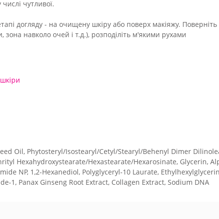
 числі чутливої.
тапі догляду - на очищену шкіру або поверх макіяжу. Поверніть о
, зона навколо очей і т.д.), розподіліть м'якими рухами
 шкіри
ed Oil, Phytosteryl/Isostearyl/Cetyl/Stearyl/Behenyl Dimer Dilinole
rityl Hexahydroxystearate/Hexastearate/Hexarosinate, Glycerin, Alph
ide NP, 1,2-Hexanediol, Polyglyceryl-10 Laurate, Ethylhexylglyceri
ide-1, Panax Ginseng Root Extract, Collagen Extract, Sodium DNA