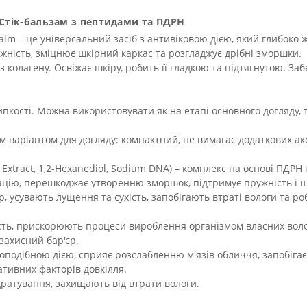
gr Стік-бальзам з пептидами та ПДРН
Balm – це універсальний засіб з антивіковою дією, який глибоко
ність, зміцнює шкірний каркас та розгладжує дрібні зморшки.
колагену. Освіжає шкіру, робить її гладкою та підтягнутою. За
пкості. Можна використовувати як на етапі основного догляду, та
 варіантом для догляду: компактний, не вимагає додаткових ак
t Extract, 1,2-Hexanediol, Sodium DNA) – комплекс на основі ПД
цію, перешкоджає утворенню зморшок, підтримує пружність і щ
усувають лущення та сухість, запобігають втраті вологи та р
сть, прискорюють процеси вироблення організмом власних воло
ахисний бар'єр.
улоподібною дією, сприяє розслабленню м'язів обличчя, запобіга
ативних факторів довкілля.
ратування, захищають від втрати вологи.