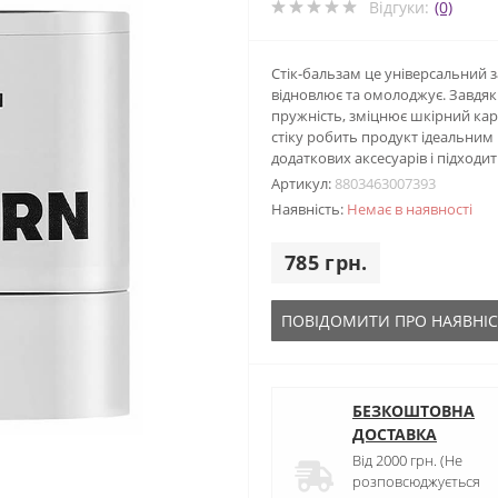
Відгуки:
(0)
Стік-бальзам це універсальний з
відновлює та омолоджує. Завдя
пружність, зміцнює шкірний кар
стіку робить продукт ідеальним
додаткових аксесуарів і підходи
Артикул:
8803463007393
Наявність:
Немає в наявності
785 грн.
ПОВІДОМИТИ ПРО НАЯВНІС
БЕЗКОШТОВНА
ДОСТАВКА
Від 2000 грн. (Не
розповсюджується