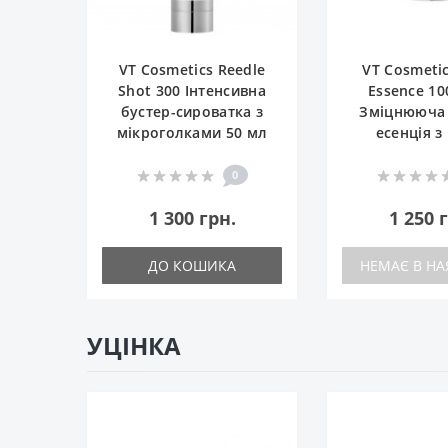
VT Cosmetics Reedle
VT Cosmeti
Shot 300 Інтенсивна
Essence 10
бустер-сироватка з
Зміцнююча 
мікроголками 50 мл
есенція 
0
1 300 грн.
1 250 
ДО КОШИКА
НЕМАЄ В НА
УЦІНКА