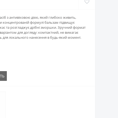
асіб з антивіковою дією, який глибоко живить,
ки концентрованій формулі бальзам підвищує
кас та розгладжує дрібні зморшки. Зручний формат
 варіантом для догляду: компактний, не вимагає
ть для локального нанесення в будь-який момент.
ТЬ