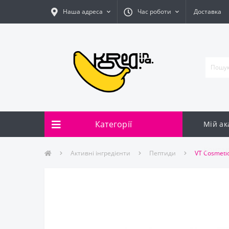
Наша адреса
Час роботи
Доставка
Категорії
Мій ак
Контак
Активні інгредієнти
Пептиди
VT Cosmeti