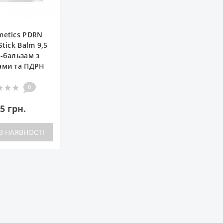
metics PDRN
Stick Balm 9,5
к-бальзам з
ами та ПДРН
0
5 грн.
В НАЯВНОСТІ