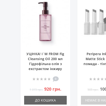
УЦІНКА! I`M FROM Fig
Peripera I
Cleansing Oil 200 мл
Matte Stick
Гідрофільна олія з
помада - тін
екстрактом інжиру
0
920 грн.
10
1 315 грн.
505 грн.
ДО КОШИКА
НЕМАЄ В НА