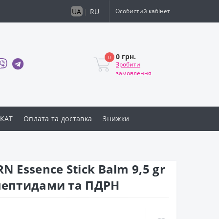
UA
|
RU
Особистий кабінет
0 грн.
0
Зробити
замовлення
КАТ
Оплата та доставка
Знижки
N Essence Stick Balm 9,5 gr
 пептидами та ПДРН