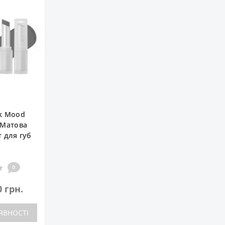
nk Mood
 Матова
т для губ
0
0 грн.
ЯВНОСТІ