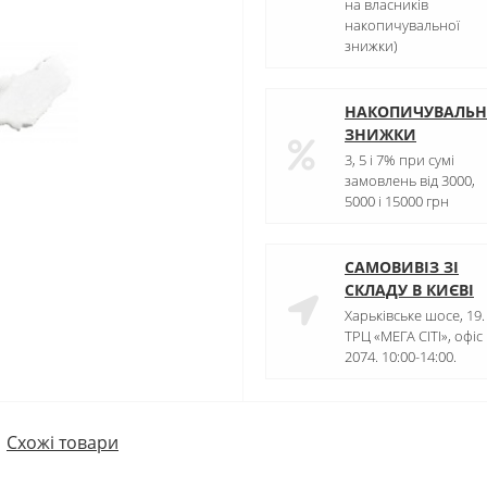
на власників
накопичувальної
знижки)
НАКОПИЧУВАЛЬН
ЗНИЖКИ
3, 5 і 7% при сумі
замовлень від 3000,
5000 і 15000 грн
САМОВИВІЗ ЗІ
СКЛАДУ В КИЄВІ
Харьківське шосе, 19.
ТРЦ «МЕГА СІТІ», офіс
2074. 10:00-14:00.
Схожі товари