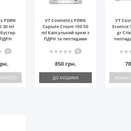
cs PDRN
VT Cosmetics PDRN
VT Cos
0 30 ml
Capsule Cream 100 50
Essence 
бустер-
ml Капсульний крем з
gr Сті
з ПДРН
ПДРН та пептидами
пептид
0
0
грн.
850 грн.
78
ЯВНОСТІ
ДО КОШИКА
НЕМАЄ 