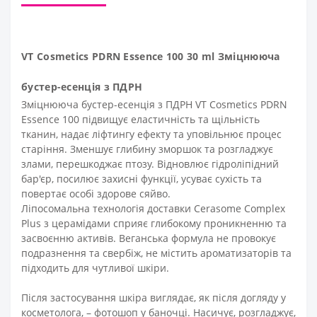
VT Cosmetics PDRN Essence 100 30 ml Зміцнююча
бустер-есенція з ПДРН
Зміцнююча бустер-есенція з ПДРН VT Cosmetics PDRN
Essence 100 підвищує еластичність та щільність
тканин, надає ліфтингу ефекту та уповільнює процес
старіння. Зменшує глибину зморшок та розгладжує
злами, перешкоджає птозу. Відновлює гідроліпідний
бар'єр, посилює захисні функції, усуває сухість та
повертає особі здорове сяйво.
Ліпосомальна технологія доставки Cerasome Complex
Plus з церамідами сприяє глибокому проникненню та
засвоєнню активів. Веганська формула не провокує
подразнення та свербіж, не містить ароматизаторів та
підходить для чутливої ​​шкіри.
Після застосування шкіра виглядає, як після догляду у
косметолога, – фотошоп у баночці. Насичує, розгладжує,