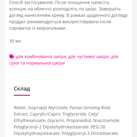
Спосіб застосування: Після очищення нанесіть
есенцію на обличчі, розподіліть по шкірі. Завершіть
догляд нанесенням крему. В рамках щоденного догляду
продукт рекомендується використовувати після
сироваток із мікроголками.
30 мл.
для комбінованої шкіри
,
для чутливої шкіри
,
для
сухої та нормальної шкіри
Склад
Water, Isopropyl Myristate, Panax Ginseng Root
Extract, Caprylic/Capric Triglyceride, Cetyl
Ethylhexanoate, Glycerin, Propanediol, Niacinamide,
Polyglyceryl-2 Dipolyhydroxystearate, PEG-30
Dipolyhydroxystearate, Polyglyceryl-3 Diisostearate,