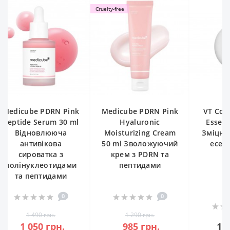
Cruelty-free
 PDRN Pink
Medicube PDRN Pink
VT Cosmetics PD
erum 30 ml
Hyaluronic
Essence 100 30 m
влююча
Moisturizing Cream
Зміцнююча бусте
вікова
50 ml Зволожуючий
есенція з ПДРН
атка з
крем з PDRN та
леотидами
пептидами
птидами
0
0
0
0 грн.
1 290 грн.
0 грн.
985 грн.
1 250 грн.