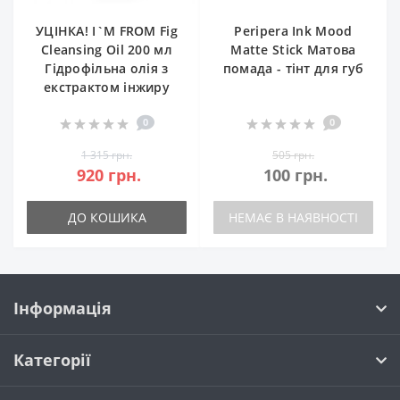
УЦІНКА! I`M FROM Fig
Peripera Ink Mood
Cleansing Oil 200 мл
Matte Stick Матова
Гідрофільна олія з
помада - тінт для губ
екстрактом інжиру
0
0
1 315 грн.
505 грн.
920 грн.
100 грн.
ДО КОШИКА
НЕМАЄ В НАЯВНОСТІ
Інформація
Категорії