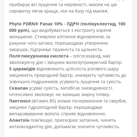
прибирає всі лущення та нерівності, макіяж на цю
сироватку лягає краще, ніж на базу під макіяж.
Phyto PDRN® Panax 10% - ПДРН (полінуклеотид, 100
000 ppm),
що видобувається з екстракту кореня
женьшеню. Стимулює клітинне відновлення, за
рахунок чого загоює, перешкоджає утворенню
зморшок, підтримує пружність та щільність.
Поліглюкуронова кислота
– олігосахарид, має
зволожуючу дію і зміцнює вологоутримуючий бар'єр.
5 церамідів
відновлюють цілісність рогового шару,
зміцнюють природний бар'єр, знижують чутливість до
зовнішніх подразників, усувають лущення та сухість.
Сквалан
усуває сухість, запобігає зневодненості,
інтенсивно зволожує, не залишає жирну плівку.
Пантенол
(вітамін B5) знімає почервоніння та свербіж,
зміцнює гідроліпідний бар'єр, перешкоджає
випаровуванню вологи, сприяє відновленню.
Алантоїн
пом'якшує, прискорює загоєння, чинить
антиоксидантну дію, допомагає знизити чутливість.